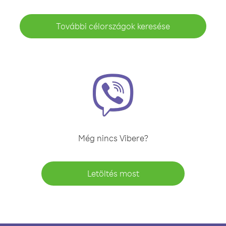
További célországok keresése
Még nincs Vibere?
Letöltés most