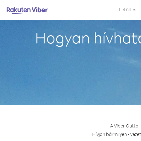
Letöltés
Hogyan hívható
A Viber Outtal
Hívjon bármilyen - veze