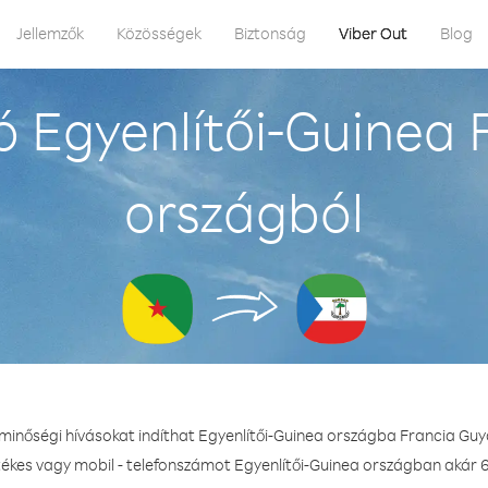
Jellemzők
Közösségek
Biztonság
Viber Out
Blog
 Egyenlítői-Guinea
országból
 minőségi hívásokat indíthat Egyenlítői-Guinea országba Francia Gu
tékes vagy mobil - telefonszámot Egyenlítői-Guinea országban akár 6