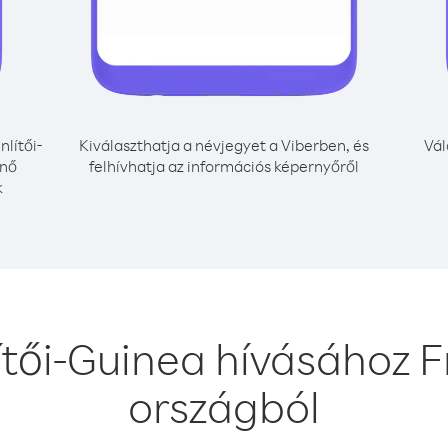
nlítői-
Kiválaszthatja a névjegyet a Viberben, és
Vál
énő
felhívhatja az információs képernyőről
k
ítői-Guinea hívásához 
országból