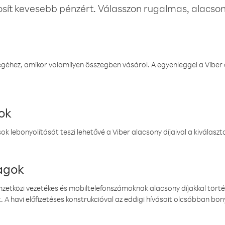
osít kevesebb pénzért. Válasszon rugalmas, alacsony
éhez, amikor valamilyen összegben vásárol. A egyenleggel a Viber a
ok
k lebonyolítását teszi lehetővé a Viber alacsony díjaival a kiválas
magok
emzetközi vezetékes és mobiltelefonszámoknak alacsony díjakkal törté
. A havi előfizetéses konstrukcióval az eddigi hívásait olcsóbban bony