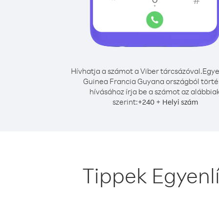
Hívhatja a számot a Viber tárcsázóval.
Egye
Guinea Francia Guyana országból tört
hívásához írja be a számot az alábbia
szerint:
+
+
240
Helyi szám
Tippek Egyenl