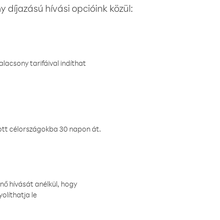
 díjazású hívási opcióink közül:
lacsony tarifáival indíthat
ztott célországokba 30 napon át.
nő hívását anélkül, hogy
olíthatja le