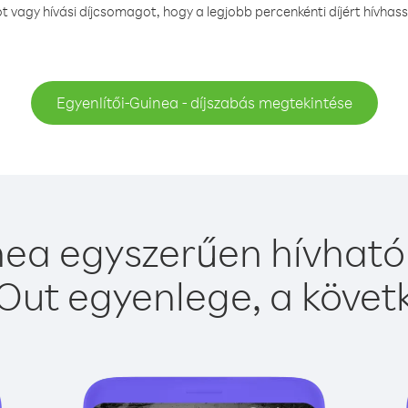
vagy hívási díjcsomagot, hogy a legjobb percenkénti díjért hívhass
Egyenlítői-Guinea - díjszabás megtekintése
nea egyszerűen hívható 
Out egyenlege, a követk