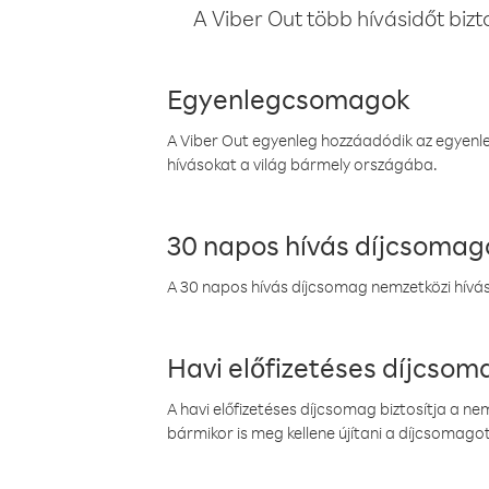
A Viber Out több hívásidőt bizt
Egyenlegcsomagok
A Viber Out egyenleg hozzáadódik az egyenleg
hívásokat a világ bármely országába.
30 napos hívás díjcsomag
A 30 napos hívás díjcsomag nemzetközi híváso
Havi előfizetéses díjcso
A havi előfizetéses díjcsomag biztosítja a n
bármikor is meg kellene újítani a díjcsomagot