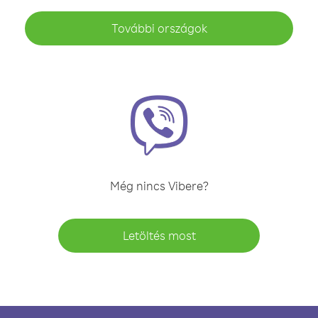
További országok
Még nincs Vibere?
Letöltés most