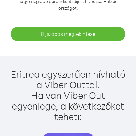
hogy a legjobb percenkénti díjért hívhassa Eritrea
országot.
Díjszabás megtekintése
Eritrea egyszerűen hívható
a Viber Outtal.
Ha van Viber Out
egyenlege, a következőket
teheti: