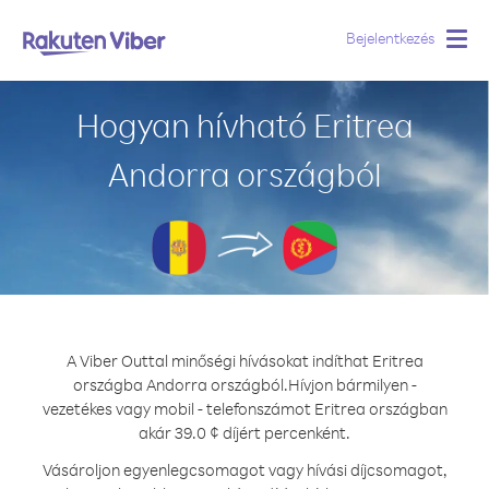
Bejelentkezés
Togg
navig
Hogyan hívható Eritrea
Andorra országból
A Viber Outtal minőségi hívásokat indíthat Eritrea
országba Andorra országból.
Hívjon bármilyen -
vezetékes vagy mobil - telefonszámot Eritrea országban
akár 39.0 ¢ díjért percenként.
Vásároljon egyenlegcsomagot vagy hívási díjcsomagot,