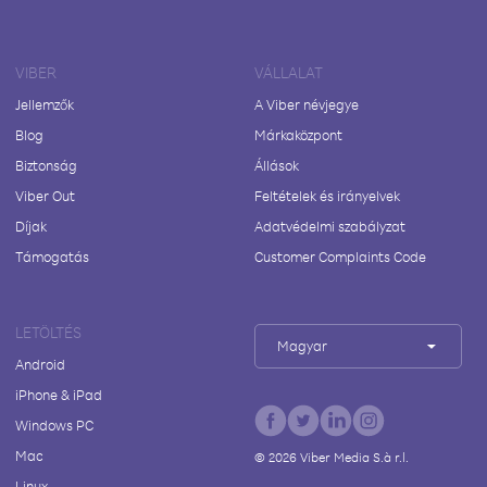
VIBER
VÁLLALAT
Jellemzők
A Viber névjegye
Blog
Márkaközpont
Biztonság
Állások
Viber Out
Feltételek és irányelvek
Díjak
Adatvédelmi szabályzat
Támogatás
Customer Complaints Code
LETÖLTÉS
Magyar
Android
iPhone & iPad
Windows PC
Mac
©
2026
Viber Media S.à r.l.
Linux