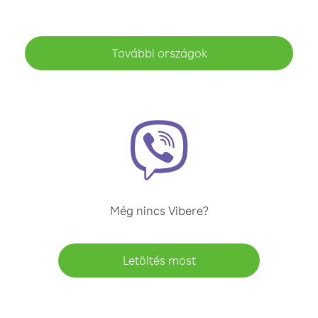
További országok
Még nincs Vibere?
Letöltés most