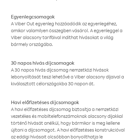
Egyenlegcsomagok
A Viber Out egyenleg hozzáadódik az egyenlegéhez,
amikor valamilyen összegben vásárol. A egyenleggel a
Viber alacsony tarifáival indíthat hívásokat a világ
bármely országába.
30 napos hívás díjcsomagok
A 30 napos hívás díjcsomag nemzetközi hívások
lebonyolítását teszi lehetővé a Viber alacsony díjaival a
kiválasztott célországokba 30 napon át.
Havi előfizetéses díjcsomagok
A havi előfizetéses díjcsomag biztosítja a nemzetközi
vezetékes és mobiltelefonszámoknak alacsony díjakkal
történő hívását anélkül, hogy bármikor is meg kellene
újítani a díjcsomagot. A havi előfizetéses konstrukcióval
az eddigi hívásait olcsóbban bonyolíthatja le