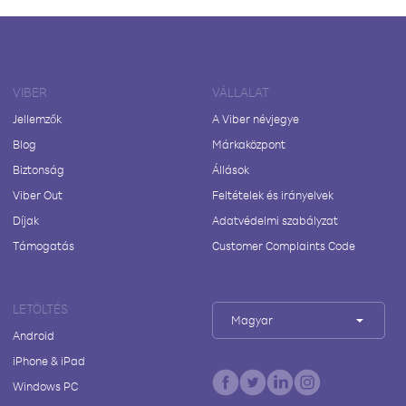
VIBER
VÁLLALAT
Jellemzők
A Viber névjegye
Blog
Márkaközpont
Biztonság
Állások
Viber Out
Feltételek és irányelvek
Díjak
Adatvédelmi szabályzat
Támogatás
Customer Complaints Code
LETÖLTÉS
Magyar
Android
iPhone & iPad
Windows PC