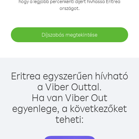
hogy a legjobb percenkénti díjért hívhassa Eritrea
országot.
Díjszabás megtekintése
Eritrea egyszerűen hívható
a Viber Outtal.
Ha van Viber Out
egyenlege, a következőket
teheti: