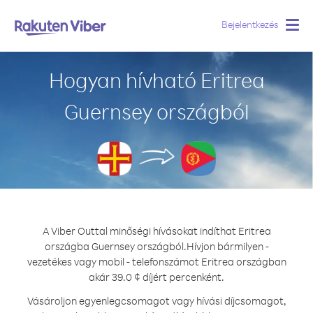
Bejelentkezés
Togg
navig
Hogyan hívható Eritrea
Guernsey országból
A Viber Outtal minőségi hívásokat indíthat Eritrea
országba Guernsey országból.
Hívjon bármilyen -
vezetékes vagy mobil - telefonszámot Eritrea országban
akár 39.0 ¢ díjért percenként.
Vásároljon egyenlegcsomagot vagy hívási díjcsomagot,