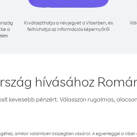
ország
Kiválaszthatja a névjegyet a Viberben, és
Vál
 be a
felhívhatja az információs képernyőről
szám
ország hívásához Román
osít kevesebb pénzért. Válasszon rugalmas, alacsony
éhez, amikor valamilyen összegben vásárol. A egyenleggel a Viber a