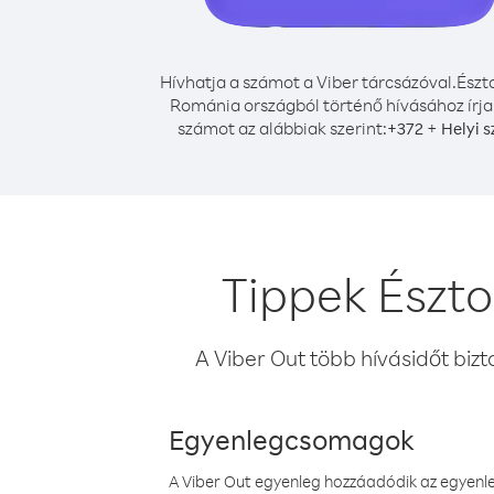
Hívhatja a számot a Viber tárcsázóval.
Észt
Románia országból történő hívásához írja
számot az alábbiak szerint:
+
+
372
Helyi 
Tippek Észt
A Viber Out több hívásidőt bizt
Egyenlegcsomagok
A Viber Out egyenleg hozzáadódik az egyenleg