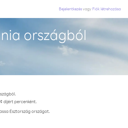
Bejelentkezés
vagy
Fiók létrehozása
nia országból
rszágból.
¢ díjért percenként.
hassa Észtország országot.