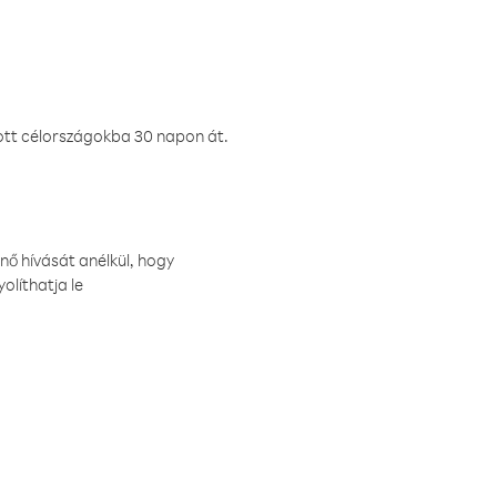
ztott célországokba 30 napon át.
nő hívását anélkül, hogy
olíthatja le