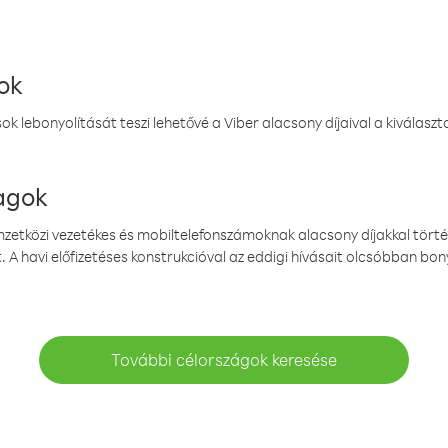
ok
k lebonyolítását teszi lehetővé a Viber alacsony díjaival a kiválas
magok
emzetközi vezetékes és mobiltelefonszámoknak alacsony díjakkal törté
. A havi előfizetéses konstrukcióval az eddigi hívásait olcsóbban bony
További célországok keresése