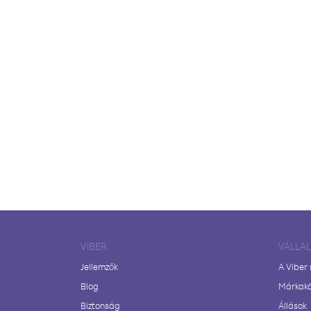
VIBER
VÁLLA
Jellemzők
A Viber
Blog
Márkak
Biztonság
Állások