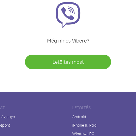
Még nincs Vibere?
Letöltés most
LAT
LETÖLTÉS
 névjegye
Android
özpont
iPhone & iPad
Windows PC