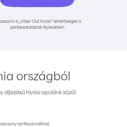
assza ki a „Viber Out hívás” lehetőséget a
párbeszédablak fejlécében
ia országból
 díjazású hívási opcióink közül:
lacsony tarifáival indíthat