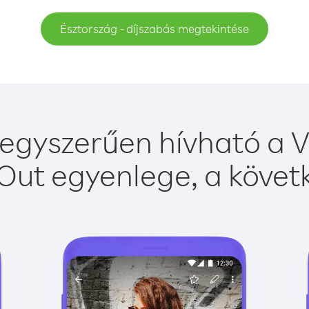
Észtország - díjszabás megtekintése
egyszerűen hívható a V
Out egyenlege, a követk