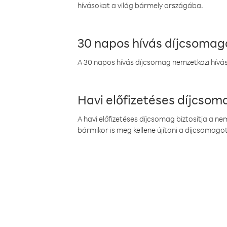
hívásokat a világ bármely országába.
30 napos hívás díjcsomag
A 30 napos hívás díjcsomag nemzetközi híváso
Havi előfizetéses díjcso
A havi előfizetéses díjcsomag biztosítja a n
bármikor is meg kellene újítani a díjcsomagot