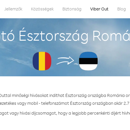
Jellemzők
Közösségek
Biztonság
Viber Out
Blog
tó Észtország Romá
Outtal minőségi hívásokat indíthat Észtország országba Románia o
vezetékes vagy mobil - telefonszámot Észtország országban akár 2.7 
ot vagy hívási díjcsomagot, hogy a legjobb percenkénti díjért hív