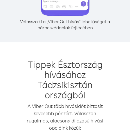
Válassza ki a „Viber Out hívás” lehetőséget a
párbeszédablak fejlécében
Tippek Észtország
hívásához
Tádzsikisztán
országból
A Viber Out több hívásidőt biztosít
kevesebb pénzért. Válasszon
rugalmas, alacsony díjazású hívási
opcióink közül: