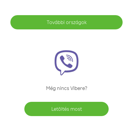
További országok
Még nincs Vibere?
Letöltés most