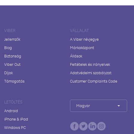
VIBER
VÁLLALAT
Jellemzők
A Viber névjegye
Blog
Márkaközpont
Biztonság
Állások
Viber Out
Feltételek és irányelvek
Díjak
Adatvédelmi szabályzat
Támogatás
Customer Complaints Code
LETÖLTÉS
Magyar
Android
iPhone & iPad
Windows PC