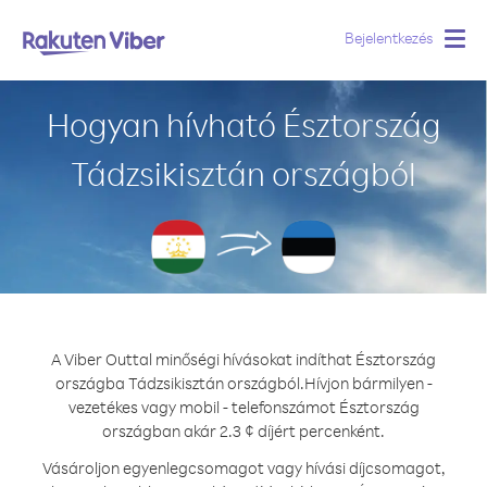
Bejelentkezés
Togg
navig
Hogyan hívható Észtország
Tádzsikisztán országból
A Viber Outtal minőségi hívásokat indíthat Észtország
országba Tádzsikisztán országból.
Hívjon bármilyen -
vezetékes vagy mobil - telefonszámot Észtország
országban akár 2.3 ¢ díjért percenként.
Vásároljon egyenlegcsomagot vagy hívási díjcsomagot,