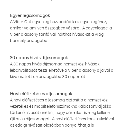
Egyenlegcsomagok
A Viber Out egyenleg hozzáadódik az egyenlegéhez,
amikor valamilyen összegben vásárol. A egyenleggel a
Viber alacsony tarifáival indíthat hívásokat a világ
bármely országába.
30 napos hívás díjcsomagok
A 30 napos hívás díjcsomag nemzetközi hívások
lebonyolítását teszi lehetővé a Viber alacsony díjaival a
kiválasztott célországokba 30 napon át.
Havi előfizetéses díjcsomagok
A havi előfizetéses díjcsomag biztosítja a nemzetközi
vezetékes és mobiltelefonszámoknak alacsony díjakkal
történő hívását anélkül, hogy bármikor is meg kellene
újítani a díjcsomagot. A havi előfizetéses konstrukcióval
az eddigi hívásait olcsóbban bonyolíthatja le