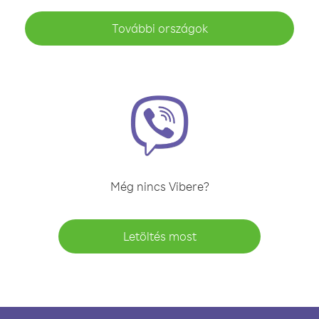
További országok
Még nincs Vibere?
Letöltés most