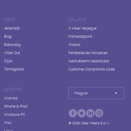
VIBER
VÁLLALAT
Jellemzők
A Viber névjegye
Blog
Márkaközpont
Biztonság
Állások
Viber Out
Feltételek és irányelvek
Díjak
Adatvédelmi szabályzat
Támogatás
Customer Complaints Code
LETÖLTÉS
Magyar
Android
iPhone & iPad
Windows PC
Mac
©
2026
Viber Media S.à r.l.
Linux