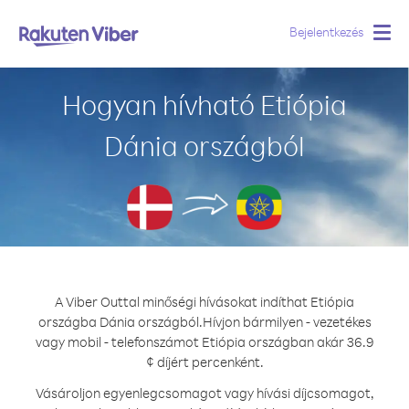
Bejelentkezés
Togg
navig
Hogyan hívható Etiópia
Dánia országból
A Viber Outtal minőségi hívásokat indíthat Etiópia
országba Dánia országból.
Hívjon bármilyen - vezetékes
vagy mobil - telefonszámot Etiópia országban akár 36.9
¢ díjért percenként.
Vásároljon egyenlegcsomagot vagy hívási díjcsomagot,