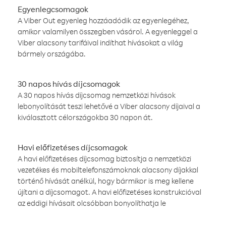
Egyenlegcsomagok
A Viber Out egyenleg hozzáadódik az egyenlegéhez,
amikor valamilyen összegben vásárol. A egyenleggel a
Viber alacsony tarifáival indíthat hívásokat a világ
bármely országába.
30 napos hívás díjcsomagok
A 30 napos hívás díjcsomag nemzetközi hívások
lebonyolítását teszi lehetővé a Viber alacsony díjaival a
kiválasztott célországokba 30 napon át.
Havi előfizetéses díjcsomagok
A havi előfizetéses díjcsomag biztosítja a nemzetközi
vezetékes és mobiltelefonszámoknak alacsony díjakkal
történő hívását anélkül, hogy bármikor is meg kellene
újítani a díjcsomagot. A havi előfizetéses konstrukcióval
az eddigi hívásait olcsóbban bonyolíthatja le