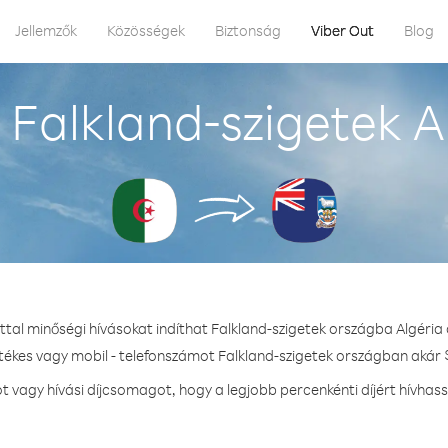
Jellemzők
Közösségek
Biztonság
Viber Out
Blog
Falkland-szigetek A
ttal minőségi hívásokat indíthat Falkland-szigetek országba Algéria
etékes vagy mobil - telefonszámot Falkland-szigetek országban akár $
vagy hívási díjcsomagot, hogy a legjobb percenkénti díjért hívhass