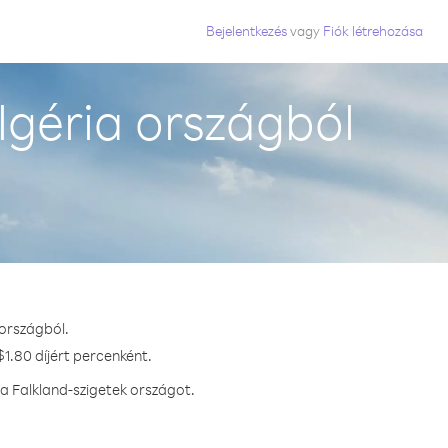
Bejelentkezés
vagy
Fiók létrehozása
lgéria országból
 országból.
1.80 díjért percenként.
a Falkland-szigetek országot.