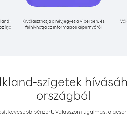
land-
Kiválaszthatja a névjegyet a Viberben, és
Vál
z írja
felhívhatja az információs képernyőről
lkland-szigetek hívásáh
országból
osít kevesebb pénzért. Válasszon rugalmas, alacsony