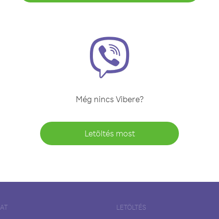
Még nincs Vibere?
Letöltés most
LAT
LETÖLTÉS