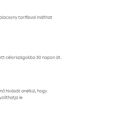
lacsony tarifáival indíthat
ztott célországokba 30 napon át.
nő hívását anélkül, hogy
olíthatja le