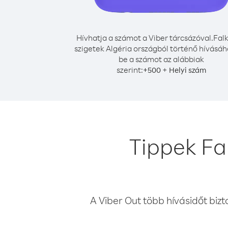
Hívhatja a számot a Viber tárcsázóval.
Falk
szigetek Algéria országból történő hívásáho
be a számot az alábbiak
szerint:
+
+
500
Helyi szám
Tippek Fa
A Viber Out több hívásidőt bizt