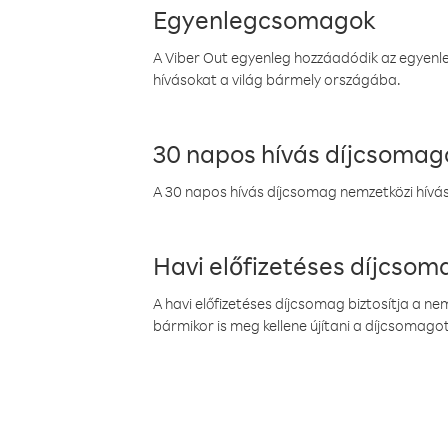
Egyenlegcsomagok
A Viber Out egyenleg hozzáadódik az egyenleg
hívásokat a világ bármely országába.
30 napos hívás díjcsomag
A 30 napos hívás díjcsomag nemzetközi híváso
Havi előfizetéses díjcso
A havi előfizetéses díjcsomag biztosítja a n
bármikor is meg kellene újítani a díjcsomagot