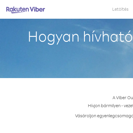
Letöltés
Hogyan hívható 
A Viber Ou
Hívjon bármilyen - vez
Vásároljon egyenlegcsomagot 