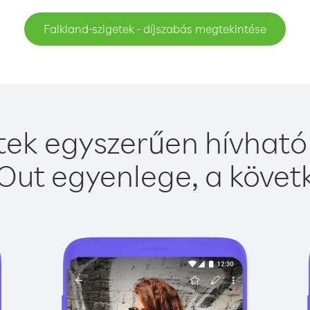
Falkland-szigetek - díjszabás megtekintése
tek egyszerűen hívható 
Out egyenlege, a követk