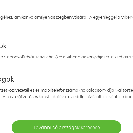
éhez, amikor valamilyen összegben vásárol. A egyenleggel a Viber a
ok
k lebonyolítását teszi lehetővé a Viber alacsony díjaival a kiválas
magok
emzetközi vezetékes és mobiltelefonszámoknak alacsony díjakkal törté
. A havi előfizetéses konstrukcióval az eddigi hívásait olcsóbban bony
További célországok keresése