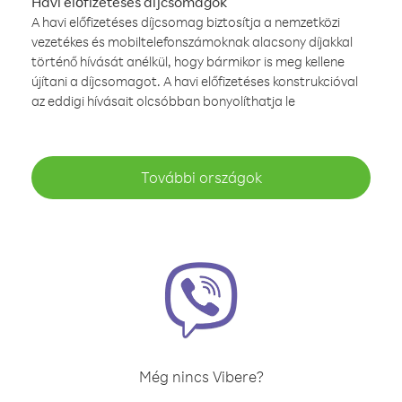
Havi előfizetéses díjcsomagok
A havi előfizetéses díjcsomag biztosítja a nemzetközi
vezetékes és mobiltelefonszámoknak alacsony díjakkal
történő hívását anélkül, hogy bármikor is meg kellene
újítani a díjcsomagot. A havi előfizetéses konstrukcióval
az eddigi hívásait olcsóbban bonyolíthatja le
További országok
Még nincs Vibere?