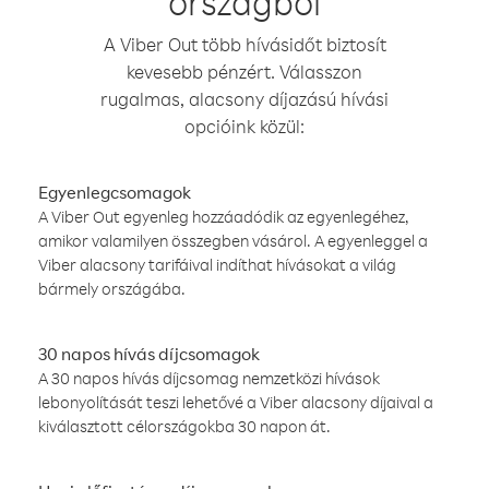
országból
A Viber Out több hívásidőt biztosít
kevesebb pénzért. Válasszon
rugalmas, alacsony díjazású hívási
opcióink közül:
Egyenlegcsomagok
A Viber Out egyenleg hozzáadódik az egyenlegéhez,
amikor valamilyen összegben vásárol. A egyenleggel a
Viber alacsony tarifáival indíthat hívásokat a világ
bármely országába.
30 napos hívás díjcsomagok
A 30 napos hívás díjcsomag nemzetközi hívások
lebonyolítását teszi lehetővé a Viber alacsony díjaival a
kiválasztott célországokba 30 napon át.