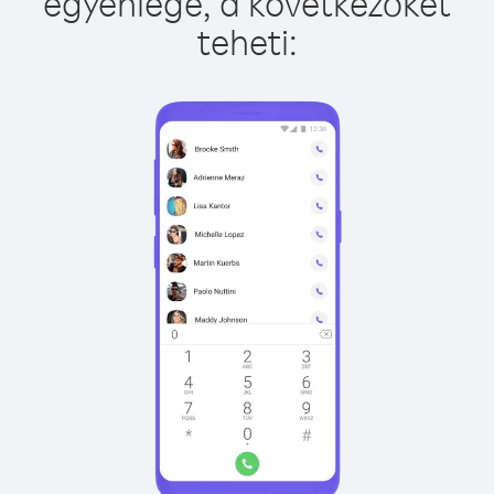
egyenlege, a következőket
teheti: