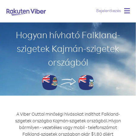
Bejelentkezés
Togg
navig
Hogyan hívható Falkland-
szigetek Kajmán-szigetek
országból
A Viber Outtal minőségi hívásokat indíthat Falkland-
szigetek országba Kajmán-szigetek országból.
Hívjon
bármilyen - vezetékes vagy mobil - telefonszámot
Falkland-szigetek országban akár $1.80 díjért