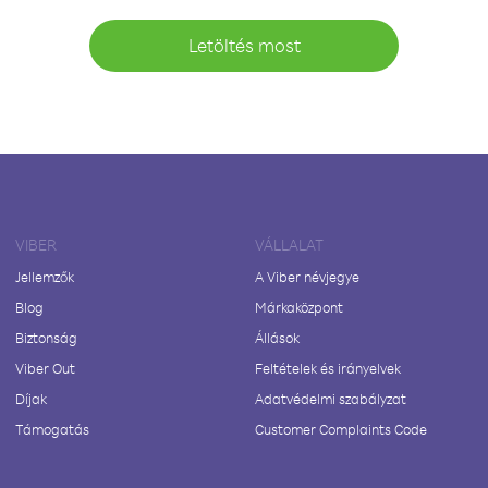
Letöltés most
VIBER
VÁLLALAT
Jellemzők
A Viber névjegye
Blog
Márkaközpont
Biztonság
Állások
Viber Out
Feltételek és irányelvek
Díjak
Adatvédelmi szabályzat
Támogatás
Customer Complaints Code