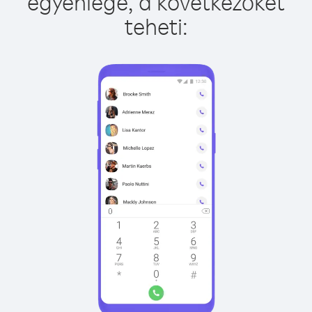
egyenlege, a következőket
teheti: