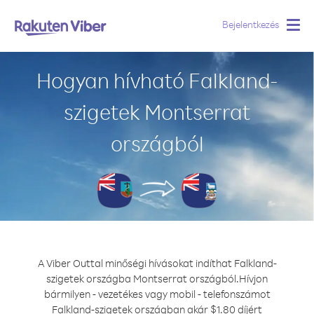
Bejelentkezés
Togg
navig
Hogyan hívható Falkland-
szigetek Montserrat
országból
A Viber Outtal minőségi hívásokat indíthat Falkland-
szigetek országba Montserrat országból.
Hívjon
bármilyen - vezetékes vagy mobil - telefonszámot
Falkland-szigetek országban akár $1.80 díjért