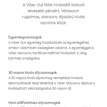
A Viber Out több hívásidőt biztosít
kevesebb pénzért. Válasszon
rugalmas, alacsony díjazású hívási
opcióink közül:
Egyenlegcsomagok
A Viber Out egyenleg hozzáadódik az egyenlegéhez,
amikor valamilyen összegben vásárol. A egyenleggel a
Viber alacsony tarifáival indíthat hívásokat a világ
bármely országába.
30 napos hívás díjcsomagok
A 30 napos hívás díjcsomag nemzetközi hívások
lebonyolítását teszi lehetővé a Viber alacsony díjaival a
kiválasztott célországokba 30 napon át.
Havi előfizetéses díjcsomagok