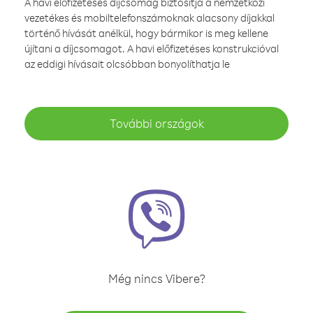
A havi előfizetéses díjcsomag biztosítja a nemzetközi
vezetékes és mobiltelefonszámoknak alacsony díjakkal
történő hívását anélkül, hogy bármikor is meg kellene
újítani a díjcsomagot. A havi előfizetéses konstrukcióval
az eddigi hívásait olcsóbban bonyolíthatja le
További országok
Még nincs Vibere?