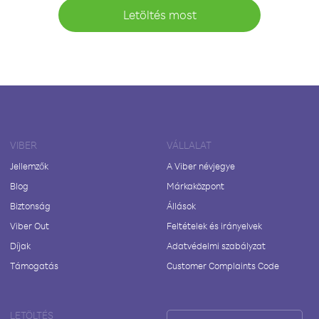
Letöltés most
VIBER
VÁLLALAT
Jellemzők
A Viber névjegye
Blog
Márkaközpont
Biztonság
Állások
Viber Out
Feltételek és irányelvek
Díjak
Adatvédelmi szabályzat
Támogatás
Customer Complaints Code
LETÖLTÉS