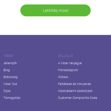
Letöltés most
VIBER
VÁLLALAT
Jellemzők
A Viber névjegye
Blog
Márkaközpont
Biztonság
Állások
Viber Out
Feltételek és irányelvek
Díjak
Adatvédelmi szabályzat
Támogatás
Customer Complaints Code