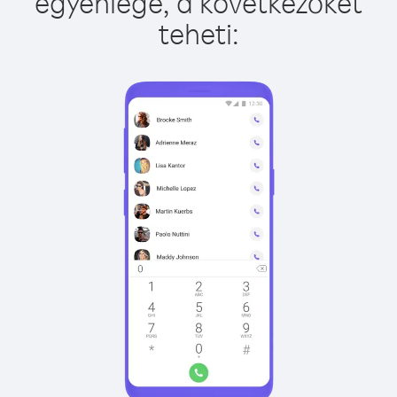
egyenlege, a következőket
teheti: