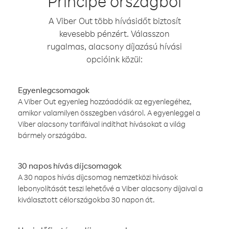
Príncipe országból
A Viber Out több hívásidőt biztosít
kevesebb pénzért. Válasszon
rugalmas, alacsony díjazású hívási
opcióink közül:
Egyenlegcsomagok
A Viber Out egyenleg hozzáadódik az egyenlegéhez,
amikor valamilyen összegben vásárol. A egyenleggel a
Viber alacsony tarifáival indíthat hívásokat a világ
bármely országába.
30 napos hívás díjcsomagok
A 30 napos hívás díjcsomag nemzetközi hívások
lebonyolítását teszi lehetővé a Viber alacsony díjaival a
kiválasztott célországokba 30 napon át.