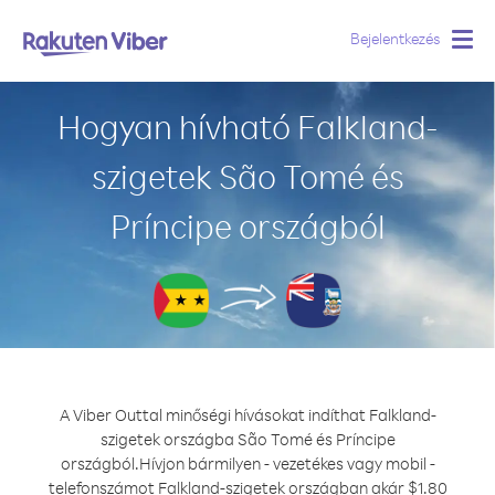
Bejelentkezés
Togg
navig
Hogyan hívható Falkland-
szigetek São Tomé és
Príncipe országból
A Viber Outtal minőségi hívásokat indíthat Falkland-
szigetek országba São Tomé és Príncipe
országból.
Hívjon bármilyen - vezetékes vagy mobil -
telefonszámot Falkland-szigetek országban akár $1.80