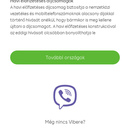
Havi előfizetéses díjcsomagok
A havi előfizetéses díjcsomag biztosítja a nemzetközi
vezetékes és mobiltelefonszámoknak alacsony díjakkal
történő hívását anélkül, hogy bármikor is meg kellene
újítani a díjcsomagot. A havi előfizetéses konstrukcióval
az eddigi hívásait olcsóbban bonyolíthatja le
További országok
Még nincs Vibere?