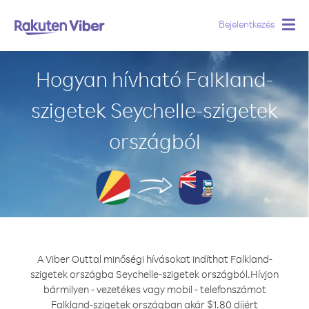
Bejelentkezés
Togg
navig
Hogyan hívható Falkland-
szigetek Seychelle-szigetek
országból
A Viber Outtal minőségi hívásokat indíthat Falkland-
szigetek országba Seychelle-szigetek országból.
Hívjon
bármilyen - vezetékes vagy mobil - telefonszámot
Falkland-szigetek országban akár $1.80 díjért