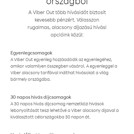
országból
A Viber Out több hívásidőt biztosít
kevesebb pénzért. Válasszon
rugalmas, alacsony díjazású hívási
opcióink közül:
Egyenlegcsomagok
A Viber Out egyenleg hozzáadódik az egyenlegéhez,
amikor valamilyen összegben vásárol. A egyenleggel a
Viber alacsony tarifáival indíthat hívásokat a világ
bármely országába.
30 napos hívás díjcsomagok
A 30 napos hívás díjcsomag nemzetközi hívások
lebonyolítását teszi lehetővé a Viber alacsony díjaival a
kiválasztott célországokba 30 napon át.