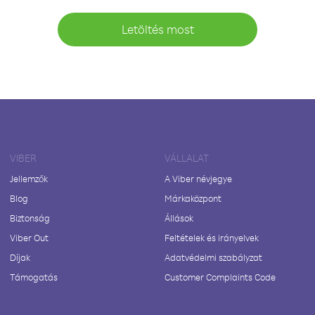
Letöltés most
VIBER
VÁLLALAT
Jellemzők
A Viber névjegye
Blog
Márkaközpont
Biztonság
Állások
Viber Out
Feltételek és irányelvek
Díjak
Adatvédelmi szabályzat
Támogatás
Customer Complaints Code