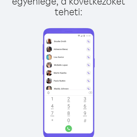
egyenlege, a következőket
teheti: