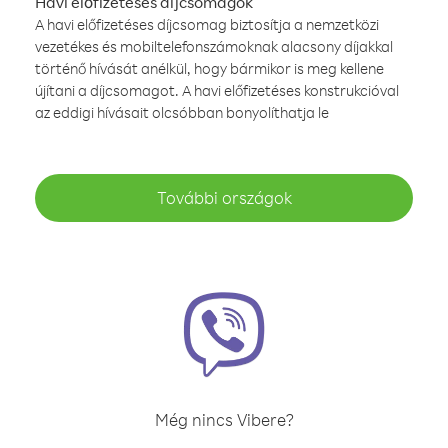
Havi előfizetéses díjcsomagok
A havi előfizetéses díjcsomag biztosítja a nemzetközi
vezetékes és mobiltelefonszámoknak alacsony díjakkal
történő hívását anélkül, hogy bármikor is meg kellene
újítani a díjcsomagot. A havi előfizetéses konstrukcióval
az eddigi hívásait olcsóbban bonyolíthatja le
További országok
Még nincs Vibere?