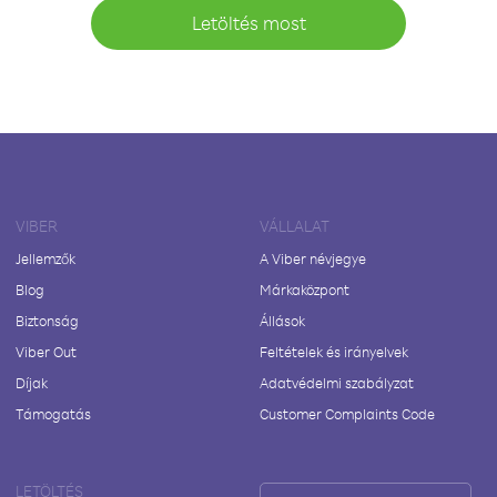
Letöltés most
VIBER
VÁLLALAT
Jellemzők
A Viber névjegye
Blog
Márkaközpont
Biztonság
Állások
Viber Out
Feltételek és irányelvek
Díjak
Adatvédelmi szabályzat
Támogatás
Customer Complaints Code
LETÖLTÉS