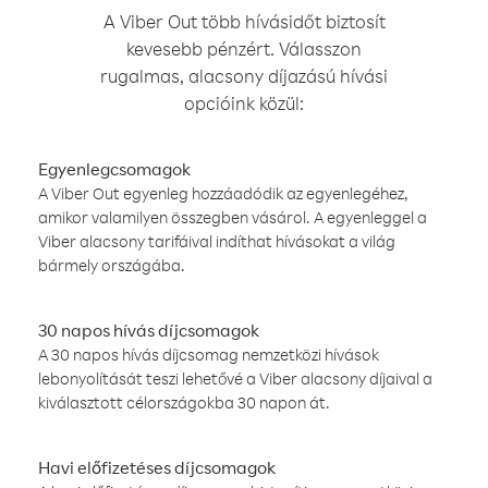
A Viber Out több hívásidőt biztosít
kevesebb pénzért. Válasszon
rugalmas, alacsony díjazású hívási
opcióink közül:
Egyenlegcsomagok
A Viber Out egyenleg hozzáadódik az egyenlegéhez,
amikor valamilyen összegben vásárol. A egyenleggel a
Viber alacsony tarifáival indíthat hívásokat a világ
bármely országába.
30 napos hívás díjcsomagok
A 30 napos hívás díjcsomag nemzetközi hívások
lebonyolítását teszi lehetővé a Viber alacsony díjaival a
kiválasztott célországokba 30 napon át.
Havi előfizetéses díjcsomagok