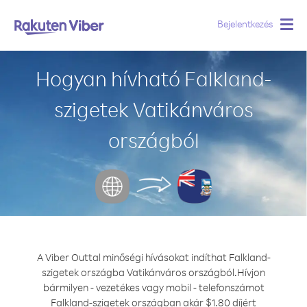
Bejelentkezés
Togg
navig
Hogyan hívható Falkland-
szigetek Vatikánváros
országból
A Viber Outtal minőségi hívásokat indíthat Falkland-
szigetek országba Vatikánváros országból.
Hívjon
bármilyen - vezetékes vagy mobil - telefonszámot
Falkland-szigetek országban akár $1.80 díjért