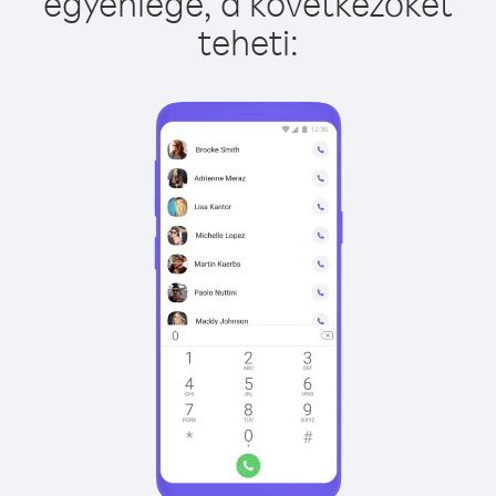
egyenlege, a következőket
teheti: