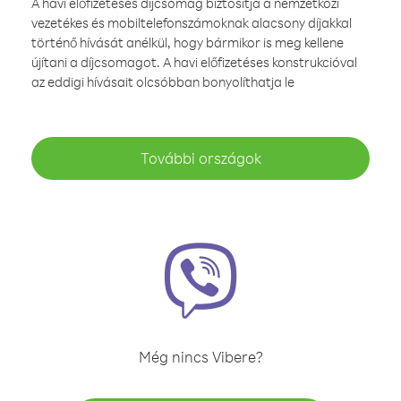
A havi előfizetéses díjcsomag biztosítja a nemzetközi
vezetékes és mobiltelefonszámoknak alacsony díjakkal
történő hívását anélkül, hogy bármikor is meg kellene
újítani a díjcsomagot. A havi előfizetéses konstrukcióval
az eddigi hívásait olcsóbban bonyolíthatja le
További országok
Még nincs Vibere?