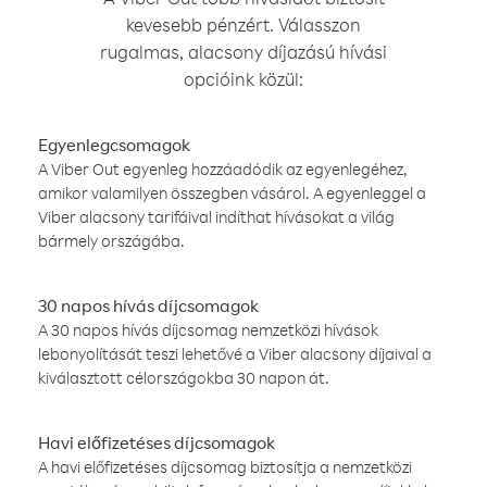
kevesebb pénzért. Válasszon
rugalmas, alacsony díjazású hívási
opcióink közül:
Egyenlegcsomagok
A Viber Out egyenleg hozzáadódik az egyenlegéhez,
amikor valamilyen összegben vásárol. A egyenleggel a
Viber alacsony tarifáival indíthat hívásokat a világ
bármely országába.
30 napos hívás díjcsomagok
A 30 napos hívás díjcsomag nemzetközi hívások
lebonyolítását teszi lehetővé a Viber alacsony díjaival a
kiválasztott célországokba 30 napon át.
Havi előfizetéses díjcsomagok
A havi előfizetéses díjcsomag biztosítja a nemzetközi