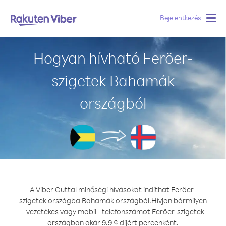
Bejelentkezés
Togg
navig
Hogyan hívható Feröer-
szigetek Bahamák
országból
A Viber Outtal minőségi hívásokat indíthat Feröer-
szigetek országba Bahamák országból.
Hívjon bármilyen
- vezetékes vagy mobil - telefonszámot Feröer-szigetek
országban akár 9.9 ¢ díjért percenként.