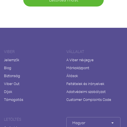
VIBER
VÁLLALAT
Jellemzők
A Viber névjegye
Blog
Márkaközpont
Biztonság
Állások
Viber Out
Feltételek és irányelvek
Díjak
Adatvédelmi szabályzat
Támogatás
Customer Complaints Code
LETÖLTÉS
Magyar