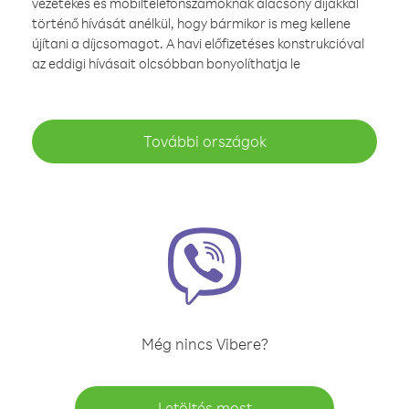
vezetékes és mobiltelefonszámoknak alacsony díjakkal
történő hívását anélkül, hogy bármikor is meg kellene
újítani a díjcsomagot. A havi előfizetéses konstrukcióval
az eddigi hívásait olcsóbban bonyolíthatja le
További országok
Még nincs Vibere?
Letöltés most