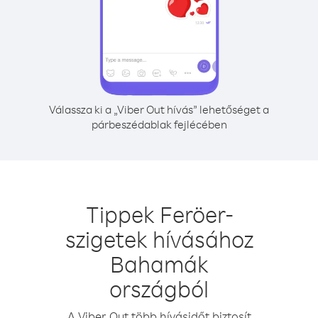
Válassza ki a „Viber Out hívás” lehetőséget a
párbeszédablak fejlécében
Tippek Feröer-
szigetek hívásához
Bahamák
országból
A Viber Out több hívásidőt biztosít