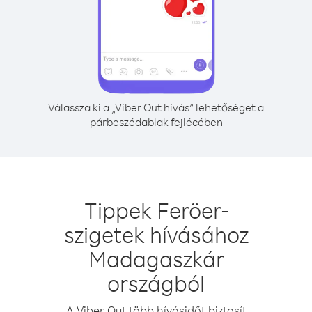
Válassza ki a „Viber Out hívás” lehetőséget a
párbeszédablak fejlécében
Tippek Feröer-
szigetek hívásához
Madagaszkár
országból
A Viber Out több hívásidőt biztosít