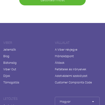
VIBER
VÁLLALAT
Jellemzők
A Viber névjegye
Blog
Márkaközpont
Biztonság
Állások
Viber Out
Feltételek és irányelvek
Díjak
Adatvédelmi szabályzat
Támogatás
Customer Complaints Code
LETÖLTÉS
Magyar