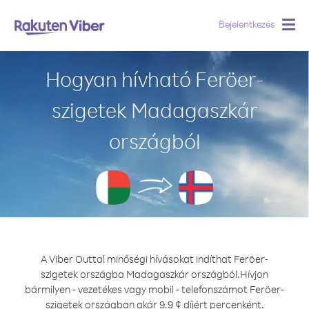
Bejelentkezés
Togg
navig
Hogyan hívható Feröer-
szigetek Madagaszkár
országból
A Viber Outtal minőségi hívásokat indíthat Feröer-
szigetek országba Madagaszkár országból.
Hívjon
bármilyen - vezetékes vagy mobil - telefonszámot Feröer-
szigetek országban akár 9.9 ¢ díjért percenként.