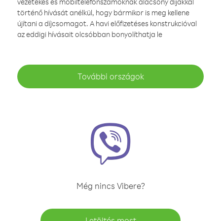
vezetékes és mobiltelefonszámoknak alacsony díjakkal
történő hívását anélkül, hogy bármikor is meg kellene
újítani a díjcsomagot. A havi előfizetéses konstrukcióval
az eddigi hívásait olcsóbban bonyolíthatja le
További országok
Még nincs Vibere?
Letöltés most