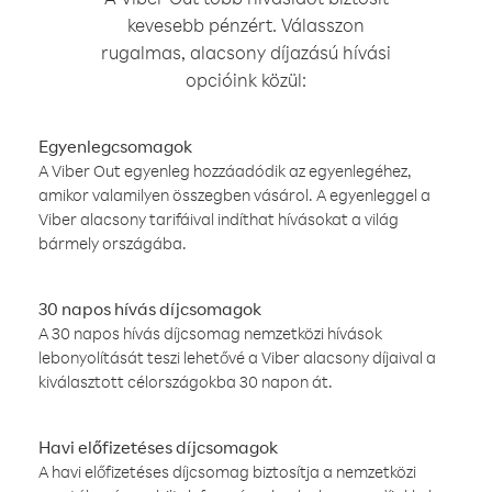
kevesebb pénzért. Válasszon
rugalmas, alacsony díjazású hívási
opcióink közül:
Egyenlegcsomagok
A Viber Out egyenleg hozzáadódik az egyenlegéhez,
amikor valamilyen összegben vásárol. A egyenleggel a
Viber alacsony tarifáival indíthat hívásokat a világ
bármely országába.
30 napos hívás díjcsomagok
A 30 napos hívás díjcsomag nemzetközi hívások
lebonyolítását teszi lehetővé a Viber alacsony díjaival a
kiválasztott célországokba 30 napon át.
Havi előfizetéses díjcsomagok
A havi előfizetéses díjcsomag biztosítja a nemzetközi