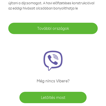
újítani a díjcsomagot. A havi előfizetéses konstrukcióval
az eddigi hívásait olcsóbban bonyolíthatja le
További országok
Még nincs Vibere?
Letöltés most