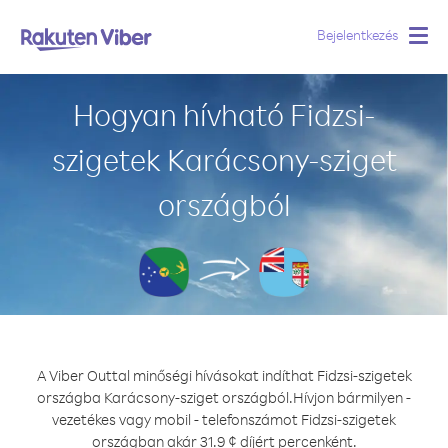
Bejelentkezés
Togg
navig
Hogyan hívható Fidzsi-
szigetek Karácsony-sziget
országból
A Viber Outtal minőségi hívásokat indíthat Fidzsi-szigetek
országba Karácsony-sziget országból.
Hívjon bármilyen -
vezetékes vagy mobil - telefonszámot Fidzsi-szigetek
országban akár 31.9 ¢ díjért percenként.