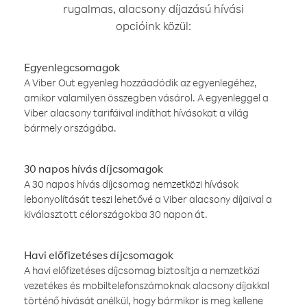
rugalmas, alacsony díjazású hívási
opcióink közül:
Egyenlegcsomagok
A Viber Out egyenleg hozzáadódik az egyenlegéhez,
amikor valamilyen összegben vásárol. A egyenleggel a
Viber alacsony tarifáival indíthat hívásokat a világ
bármely országába.
30 napos hívás díjcsomagok
A 30 napos hívás díjcsomag nemzetközi hívások
lebonyolítását teszi lehetővé a Viber alacsony díjaival a
kiválasztott célországokba 30 napon át.
Havi előfizetéses díjcsomagok
A havi előfizetéses díjcsomag biztosítja a nemzetközi
vezetékes és mobiltelefonszámoknak alacsony díjakkal
történő hívását anélkül, hogy bármikor is meg kellene