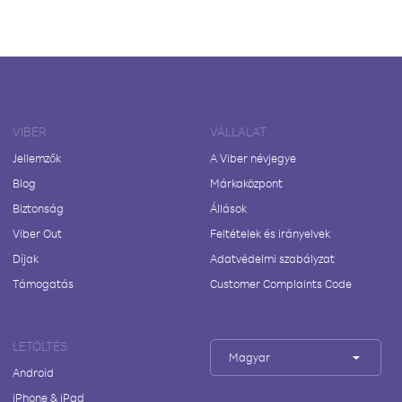
VIBER
VÁLLALAT
Jellemzők
A Viber névjegye
Blog
Márkaközpont
Biztonság
Állások
Viber Out
Feltételek és irányelvek
Díjak
Adatvédelmi szabályzat
Támogatás
Customer Complaints Code
LETÖLTÉS
Magyar
Android
iPhone & iPad