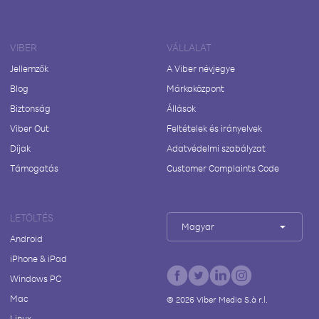
VIBER
VÁLLALAT
Jellemzők
A Viber névjegye
Blog
Márkaközpont
Biztonság
Állások
Viber Out
Feltételek és irányelvek
Díjak
Adatvédelmi szabályzat
Támogatás
Customer Complaints Code
LETÖLTÉS
Magyar
Android
iPhone & iPad
Windows PC
Mac
©
2026
Viber Media S.à r.l.
Linux