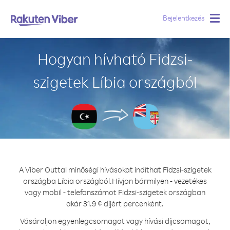
Bejelentkezés
Togg
navig
Hogyan hívható Fidzsi-
szigetek Líbia országból
A Viber Outtal minőségi hívásokat indíthat Fidzsi-szigetek
országba Líbia országból.
Hívjon bármilyen - vezetékes
vagy mobil - telefonszámot Fidzsi-szigetek országban
akár 31.9 ¢ díjért percenként.
Vásároljon egyenlegcsomagot vagy hívási díjcsomagot,