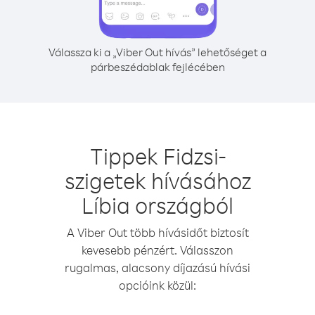
Válassza ki a „Viber Out hívás” lehetőséget a
párbeszédablak fejlécében
Tippek Fidzsi-
szigetek hívásához
Líbia országból
A Viber Out több hívásidőt biztosít
kevesebb pénzért. Válasszon
rugalmas, alacsony díjazású hívási
opcióink közül: