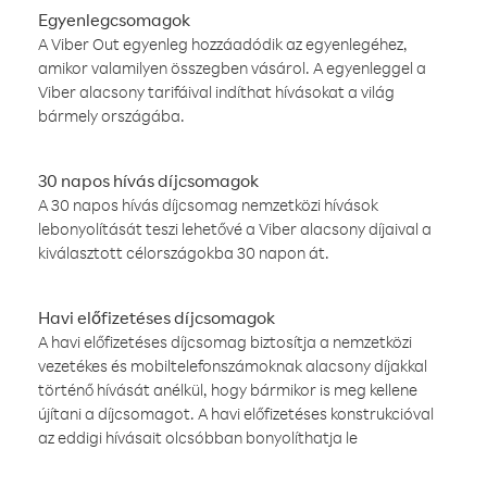
Egyenlegcsomagok
A Viber Out egyenleg hozzáadódik az egyenlegéhez,
amikor valamilyen összegben vásárol. A egyenleggel a
Viber alacsony tarifáival indíthat hívásokat a világ
bármely országába.
30 napos hívás díjcsomagok
A 30 napos hívás díjcsomag nemzetközi hívások
lebonyolítását teszi lehetővé a Viber alacsony díjaival a
kiválasztott célországokba 30 napon át.
Havi előfizetéses díjcsomagok
A havi előfizetéses díjcsomag biztosítja a nemzetközi
vezetékes és mobiltelefonszámoknak alacsony díjakkal
történő hívását anélkül, hogy bármikor is meg kellene
újítani a díjcsomagot. A havi előfizetéses konstrukcióval
az eddigi hívásait olcsóbban bonyolíthatja le