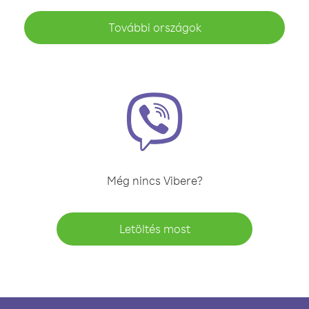
További országok
Még nincs Vibere?
Letöltés most