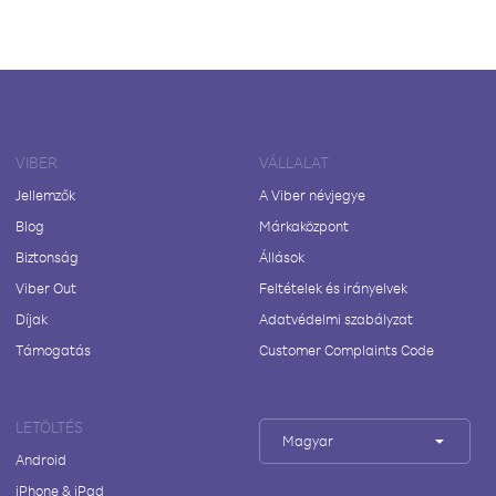
VIBER
VÁLLALAT
Jellemzők
A Viber névjegye
Blog
Márkaközpont
Biztonság
Állások
Viber Out
Feltételek és irányelvek
Díjak
Adatvédelmi szabályzat
Támogatás
Customer Complaints Code
LETÖLTÉS
Magyar
Android
iPhone & iPad