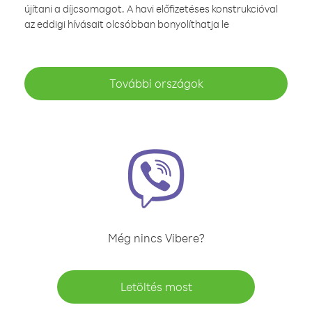
újítani a díjcsomagot. A havi előfizetéses konstrukcióval
az eddigi hívásait olcsóbban bonyolíthatja le
További országok
Még nincs Vibere?
Letöltés most