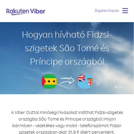
Bejelentkezés
Togg
navig
Hogyan hívható Fidzsi-
szigetek São Tomé és
Príncipe országból
A Viber Outtal minőségi hívásokat indíthat Fidzsi-szigetek
országba São Tomé és Príncipe országból.
Hívjon
bármilyen - vezetékes vagy mobil - telefonszámot Fidzsi-
szigetek országban akár 31.9 ¢ díjért percenként.