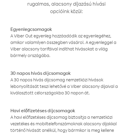
rugalmas, alacsony díjazású hívási
opcióink közül:
Egyenlegcsomagok
A Viber Out egyenleg hozzáadódik az egyenlegéhez,
amikor valamilyen összegben vásárol. A egyenleggel a
Viber alacsony tarifáival indíthat hívásokat a világ
bármely országába.
30 napos hívás díjcsomagok
A 30 napos hívás díjcsomag nemzetközi hívások
lebonyolítását teszi lehetővé a Viber alacsony díjaival a
kiválasztott célországokba 30 napon át.
Havi előfizetéses díjcsomagok
A havi előfizetéses díjcsomag biztosítja a nemzetközi
vezetékes és mobiltelefonszámoknak alacsony díjakkal
történő hívását anélkül, hogy bármikor is meg kellene