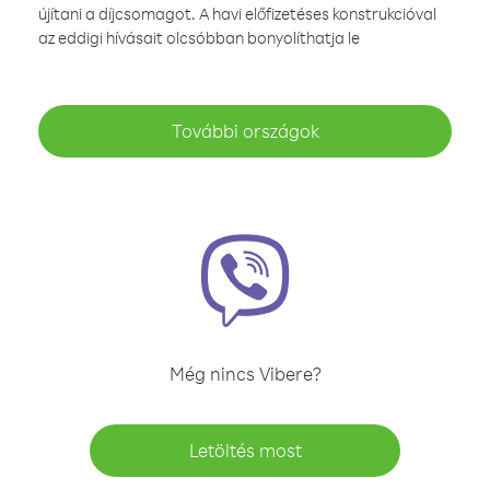
újítani a díjcsomagot. A havi előfizetéses konstrukcióval
az eddigi hívásait olcsóbban bonyolíthatja le
További országok
Még nincs Vibere?
Letöltés most