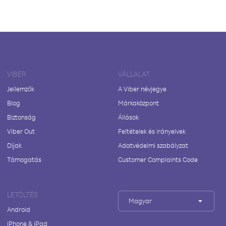
VIBER
VÁLLALAT
Jellemzők
A Viber névjegye
Blog
Márkaközpont
Biztonság
Állások
Viber Out
Feltételek és irányelvek
Díjak
Adatvédelmi szabályzat
Támogatás
Customer Complaints Code
LETÖLTÉS
Magyar
Android
iPhone & iPad