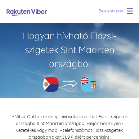
Bejelentkezés
Togg
navig
Hogyan hívható Fidzsi-
szigetek Sint Maarten
országból
A Viber Outtal minőségi hívásokat indíthat Fidzsi-szigetek
országba Sint Maarten országból.
Hívjon bármilyen -
vezetékes vagy mobil - telefonszámot Fidzsi-szigetek
országban akár 31.9 ¢ díjért percenként.