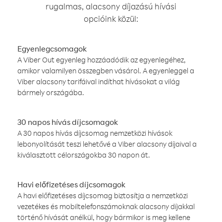
rugalmas, alacsony díjazású hívási
opcióink közül:
Egyenlegcsomagok
A Viber Out egyenleg hozzáadódik az egyenlegéhez,
amikor valamilyen összegben vásárol. A egyenleggel a
Viber alacsony tarifáival indíthat hívásokat a világ
bármely országába.
30 napos hívás díjcsomagok
A 30 napos hívás díjcsomag nemzetközi hívások
lebonyolítását teszi lehetővé a Viber alacsony díjaival a
kiválasztott célországokba 30 napon át.
Havi előfizetéses díjcsomagok
A havi előfizetéses díjcsomag biztosítja a nemzetközi
vezetékes és mobiltelefonszámoknak alacsony díjakkal
történő hívását anélkül, hogy bármikor is meg kellene