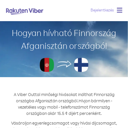
Bejelentkezés
Togg
navig
Hogyan hívható Finnország
Afganisztán országból
A Viber Outtal minőségi hívásokat indíthat Finnország
országba Afganisztán országból.
Hívjon bármilyen -
vezetékes vagy mobil - telefonszámot Finnország
országban akár 15.5 ¢ díjért percenként.
Vásároljon egyenlegcsomagot vagy hívási díjcsomagot,