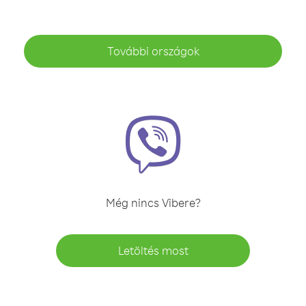
További országok
Még nincs Vibere?
Letöltés most