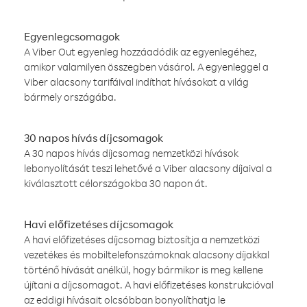
Egyenlegcsomagok
A Viber Out egyenleg hozzáadódik az egyenlegéhez,
amikor valamilyen összegben vásárol. A egyenleggel a
Viber alacsony tarifáival indíthat hívásokat a világ
bármely országába.
30 napos hívás díjcsomagok
A 30 napos hívás díjcsomag nemzetközi hívások
lebonyolítását teszi lehetővé a Viber alacsony díjaival a
kiválasztott célországokba 30 napon át.
Havi előfizetéses díjcsomagok
A havi előfizetéses díjcsomag biztosítja a nemzetközi
vezetékes és mobiltelefonszámoknak alacsony díjakkal
történő hívását anélkül, hogy bármikor is meg kellene
újítani a díjcsomagot. A havi előfizetéses konstrukcióval
az eddigi hívásait olcsóbban bonyolíthatja le