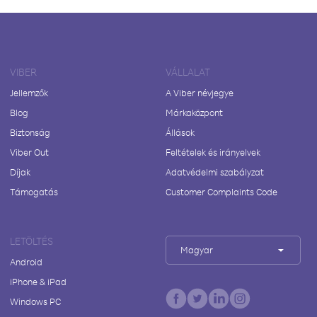
VIBER
VÁLLALAT
Jellemzők
A Viber névjegye
Blog
Márkaközpont
Biztonság
Állások
Viber Out
Feltételek és irányelvek
Díjak
Adatvédelmi szabályzat
Támogatás
Customer Complaints Code
LETÖLTÉS
Magyar
Android
iPhone & iPad
Windows PC