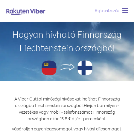
Bejelentkezés
Togg
navig
Hogyan hívható Finnország
Liechtenstein országból
A Viber Outtal minőségi hívásokat indíthat Finnország
országba Liechtenstein országból.
Hívjon bármilyen -
vezetékes vagy mobil - telefonszámot Finnország
országban akár 15.5 ¢ díjért percenként.
Vásároljon egyenlegcsomagot vagy hívási díjcsomagot,