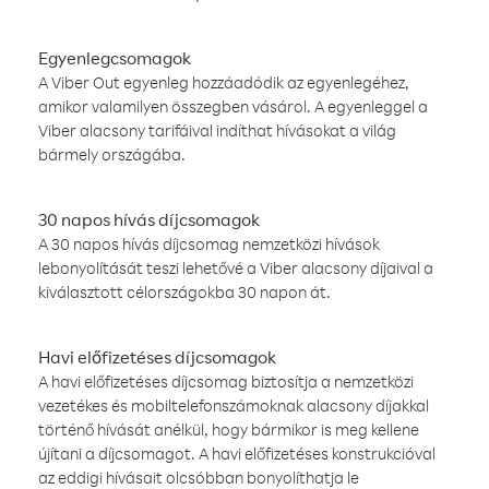
Egyenlegcsomagok
A Viber Out egyenleg hozzáadódik az egyenlegéhez,
amikor valamilyen összegben vásárol. A egyenleggel a
Viber alacsony tarifáival indíthat hívásokat a világ
bármely országába.
30 napos hívás díjcsomagok
A 30 napos hívás díjcsomag nemzetközi hívások
lebonyolítását teszi lehetővé a Viber alacsony díjaival a
kiválasztott célországokba 30 napon át.
Havi előfizetéses díjcsomagok
A havi előfizetéses díjcsomag biztosítja a nemzetközi
vezetékes és mobiltelefonszámoknak alacsony díjakkal
történő hívását anélkül, hogy bármikor is meg kellene
újítani a díjcsomagot. A havi előfizetéses konstrukcióval
az eddigi hívásait olcsóbban bonyolíthatja le