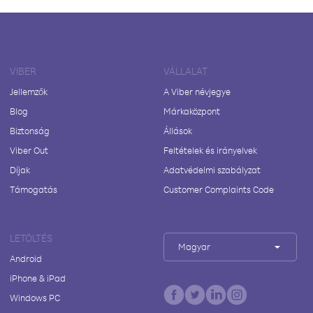
VIBER
VÁLLALAT
Jellemzők
A Viber névjegye
Blog
Márkaközpont
Biztonság
Állások
Viber Out
Feltételek és irányelvek
Díjak
Adatvédelmi szabályzat
Támogatás
Customer Complaints Code
LETÖLTÉS
Magyar
Android
iPhone & iPad
Windows PC