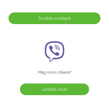
További országok
Még nincs Vibere?
Letöltés most