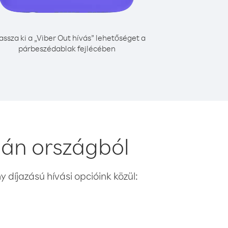
assza ki a „Viber Out hívás” lehetőséget a
párbeszédablak fejlécében
pán országból
 díjazású hívási opcióink közül: