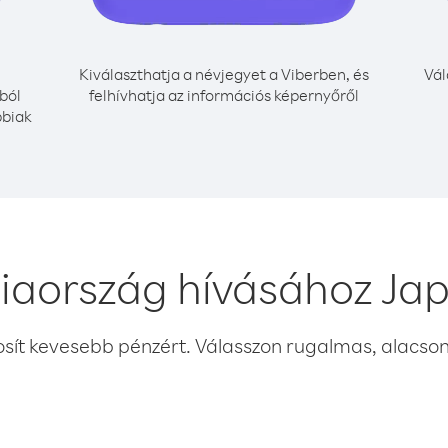
Kiválaszthatja a névjegyet a Viberben, és
Vál
ból
felhívhatja az információs képernyőről
bbiak
iaország hívásához Ja
osít kevesebb pénzért. Válasszon rugalmas, alacsony