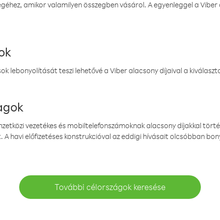
éhez, amikor valamilyen összegben vásárol. A egyenleggel a Viber a
ok
k lebonyolítását teszi lehetővé a Viber alacsony díjaival a kiválas
magok
emzetközi vezetékes és mobiltelefonszámoknak alacsony díjakkal törté
. A havi előfizetéses konstrukcióval az eddigi hívásait olcsóbban bony
További célországok keresése