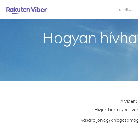
Letöltés
Hogyan hívha
A Viber 
Hívjon bármilyen - ve
Vásároljon egyenlegcsomago