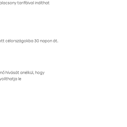
lacsony tarifáival indíthat
ztott célországokba 30 napon át.
nő hívását anélkül, hogy
olíthatja le