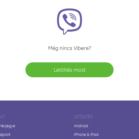
Még nincs Vibere?
Letöltés most
LAT
LETÖLTÉS
 névjegye
Android
özpont
iPhone & iPad