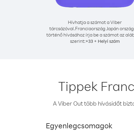
Hívhatja a számot a Viber
tárcsázóval.
Franciaország Japán ország
történő hívásához írja be a számot az alá
szerint:
+
+
33
Helyi szám
Tippek Franc
A Viber Out több hívásidőt bizt
Egyenlegcsomagok