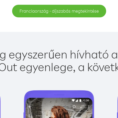
Franciaország - díjszabás megtekintése
g egyszerűen hívható a 
Out egyenlege, a követk