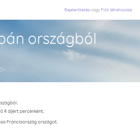
Bejelentkezés
vagy
Fiók létrehozása
pán országból
rszágból.
0 ¢ díjért percenként.
ssa Franciaország országot.