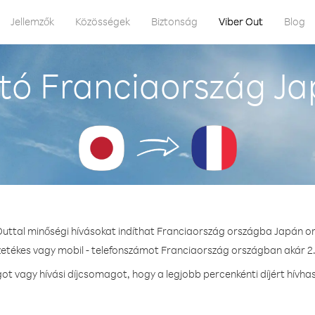
Jellemzők
Közösségek
Biztonság
Viber Out
Blog
tó Franciaország Ja
Outtal minőségi hívásokat indíthat Franciaország országba Japán o
zetékes vagy mobil - telefonszámot Franciaország országban akár 2.
t vagy hívási díjcsomagot, hogy a legjobb percenkénti díjért hívha