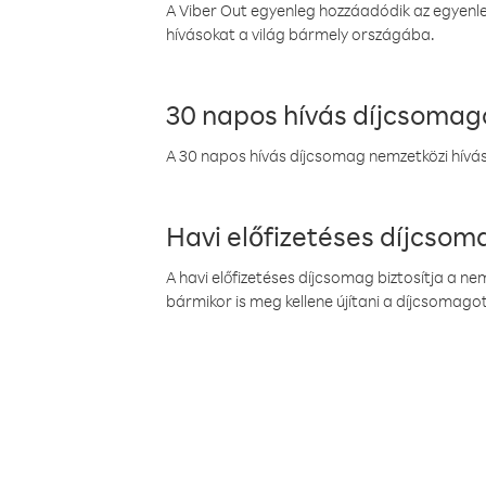
A Viber Out egyenleg hozzáadódik az egyenleg
hívásokat a világ bármely országába.
30 napos hívás díjcsomag
A 30 napos hívás díjcsomag nemzetközi híváso
Havi előfizetéses díjcso
A havi előfizetéses díjcsomag biztosítja a n
bármikor is meg kellene újítani a díjcsomagot