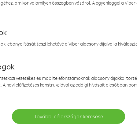
éhez, amikor valamilyen összegben vásárol. A egyenleggel a Viber a
ok
k lebonyolítását teszi lehetővé a Viber alacsony díjaival a kiválas
magok
emzetközi vezetékes és mobiltelefonszámoknak alacsony díjakkal törté
. A havi előfizetéses konstrukcióval az eddigi hívásait olcsóbban bony
További célországok keresése