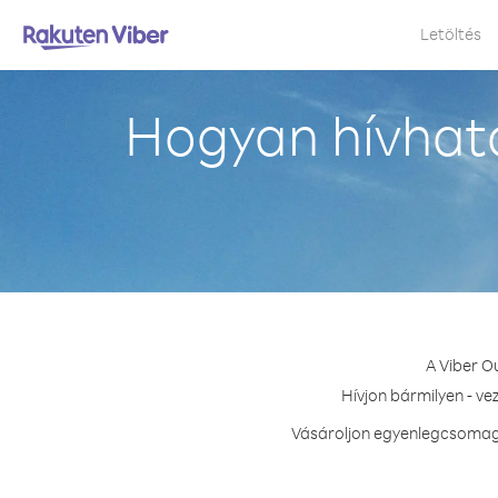
Letöltés
Hogyan hívhat
A Viber O
Hívjon bármilyen - ve
Vásároljon egyenlegcsomago