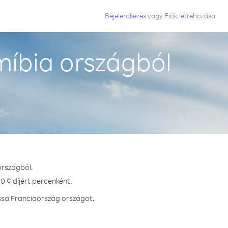
Bejelentkezés
vagy
Fiók létrehozása
íbia országból
országból.
0 ¢ díjért percenként.
ssa Franciaország országot.