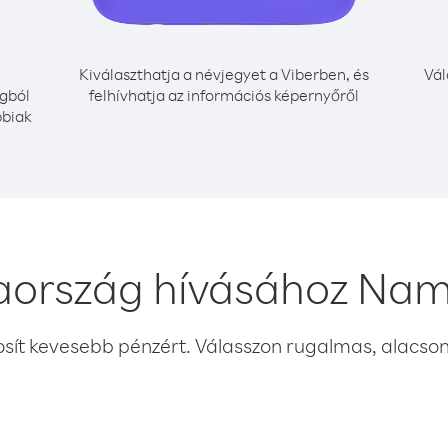
Kiválaszthatja a névjegyet a Viberben, és
Vál
gból
felhívhatja az információs képernyőről
bbiak
aország hívásához Nam
osít kevesebb pénzért. Válasszon rugalmas, alacsony