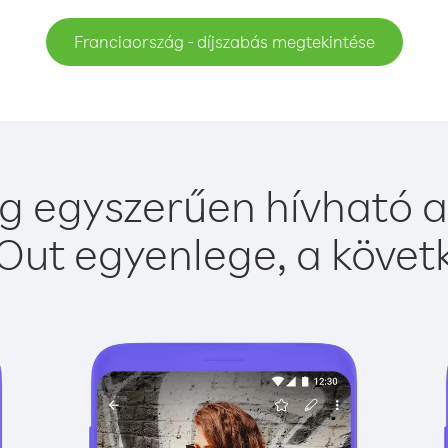
Franciaország - díjszabás megtekintése
g egyszerűen hívható a 
Out egyenlege, a követk