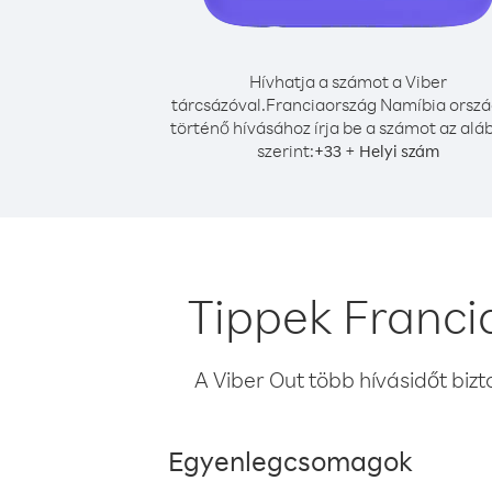
Hívhatja a számot a Viber
tárcsázóval.
Franciaország Namíbia orszá
történő hívásához írja be a számot az alá
szerint:
+
+
33
Helyi szám
Tippek Franci
A Viber Out több hívásidőt bizt
Egyenlegcsomagok