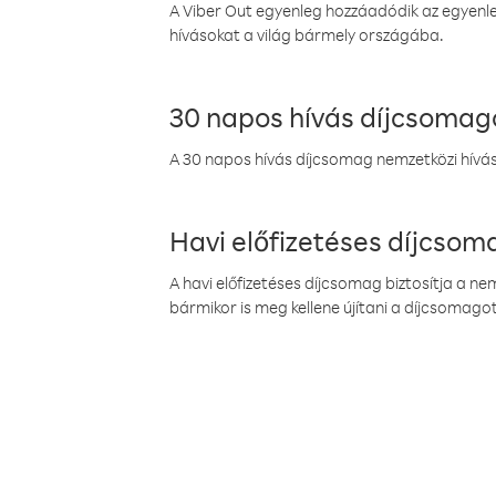
A Viber Out egyenleg hozzáadódik az egyenleg
hívásokat a világ bármely országába.
30 napos hívás díjcsomag
A 30 napos hívás díjcsomag nemzetközi híváso
Havi előfizetéses díjcso
A havi előfizetéses díjcsomag biztosítja a n
bármikor is meg kellene újítani a díjcsomagot