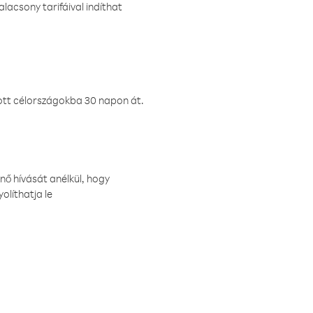
lacsony tarifáival indíthat
ztott célországokba 30 napon át.
nő hívását anélkül, hogy
olíthatja le