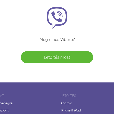
Még nincs Vibere?
Letöltés most
LAT
LETÖLTÉS
 névjegye
Android
özpont
iPhone & iPad