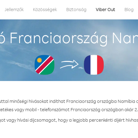
Jellemzők
Közösségek
Biztonság
Viber Out
Blog
ó Franciaország Nam
uttal minőségi hívásokat indíthat Franciaország országba Namíbia 
zetékes vagy mobil - telefonszámot Franciaország országban akár 2.
t vagy hívási díjcsomagot, hogy a legjobb percenkénti díjért hívha