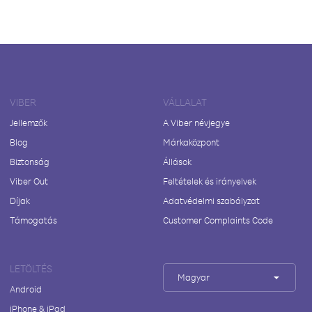
VIBER
VÁLLALAT
Jellemzők
A Viber névjegye
Blog
Márkaközpont
Biztonság
Állások
Viber Out
Feltételek és irányelvek
Díjak
Adatvédelmi szabályzat
Támogatás
Customer Complaints Code
LETÖLTÉS
Magyar
Android
iPhone & iPad