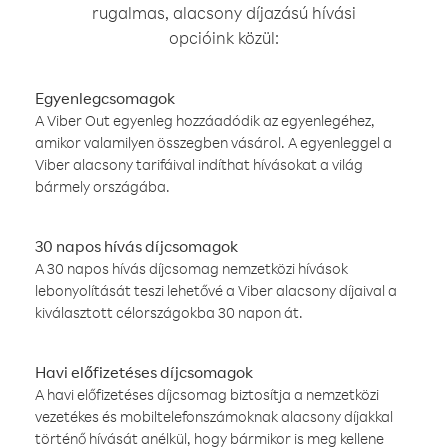
rugalmas, alacsony díjazású hívási
opcióink közül:
Egyenlegcsomagok
A Viber Out egyenleg hozzáadódik az egyenlegéhez,
amikor valamilyen összegben vásárol. A egyenleggel a
Viber alacsony tarifáival indíthat hívásokat a világ
bármely országába.
30 napos hívás díjcsomagok
A 30 napos hívás díjcsomag nemzetközi hívások
lebonyolítását teszi lehetővé a Viber alacsony díjaival a
kiválasztott célországokba 30 napon át.
Havi előfizetéses díjcsomagok
A havi előfizetéses díjcsomag biztosítja a nemzetközi
vezetékes és mobiltelefonszámoknak alacsony díjakkal
történő hívását anélkül, hogy bármikor is meg kellene