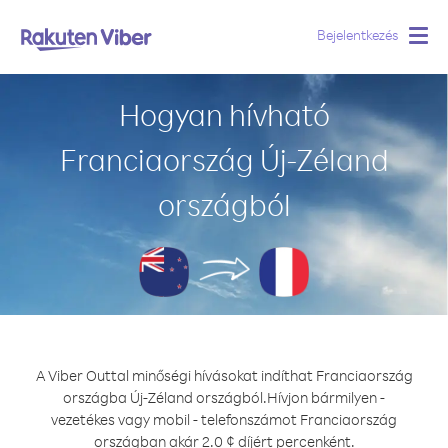
Bejelentkezés
Togg
navig
Hogyan hívható
Franciaország Új-Zéland
országból
A Viber Outtal minőségi hívásokat indíthat Franciaország
országba Új-Zéland országból.
Hívjon bármilyen -
vezetékes vagy mobil - telefonszámot Franciaország
országban akár 2.0 ¢ díjért percenként.