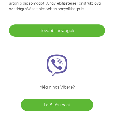
újítani a díjcsomagot. A havi előfizetéses konstrukcióval
az eddigi hívásait olcsóbban bonyolíthatja le
További országok
Még nincs Vibere?
Letöltés most