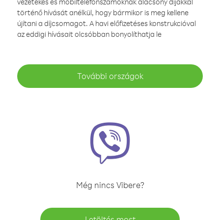
vezetékes és mobiltelefonszámoknak alacsony díjakkal
történő hívását anélkül, hogy bármikor is meg kellene
újítani a díjcsomagot. A havi előfizetéses konstrukcióval
az eddigi hívásait olcsóbban bonyolíthatja le
További országok
Még nincs Vibere?
Letöltés most