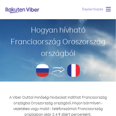
Bejelentkezés
Togg
navig
Hogyan hívható
Franciaország Oroszország
országból
A Viber Outtal minőségi hívásokat indíthat Franciaország
országba Oroszország országból.
Hívjon bármilyen -
vezetékes vagy mobil - telefonszámot Franciaország
országban akár 2.4 ¢ díjért percenként.