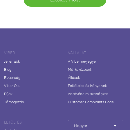
VIBER
VÁLLALAT
Jellemzők
A Viber névjegye
Blog
Márkaközpont
Biztonság
Állások
Viber Out
Feltételek és irányelvek
Díjak
Adatvédelmi szabályzat
Támogatás
Customer Complaints Code
LETÖLTÉS
Magyar