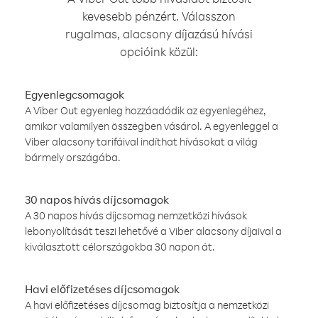
kevesebb pénzért. Válasszon
rugalmas, alacsony díjazású hívási
opcióink közül:
Egyenlegcsomagok
A Viber Out egyenleg hozzáadódik az egyenlegéhez,
amikor valamilyen összegben vásárol. A egyenleggel a
Viber alacsony tarifáival indíthat hívásokat a világ
bármely országába.
30 napos hívás díjcsomagok
A 30 napos hívás díjcsomag nemzetközi hívások
lebonyolítását teszi lehetővé a Viber alacsony díjaival a
kiválasztott célországokba 30 napon át.
Havi előfizetéses díjcsomagok
A havi előfizetéses díjcsomag biztosítja a nemzetközi