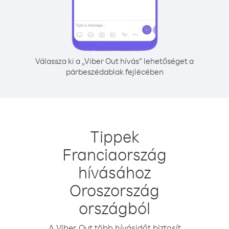
Válassza ki a „Viber Out hívás” lehetőséget a
párbeszédablak fejlécében
Tippek
Franciaország
hívásához
Oroszország
országból
A Viber Out több hívásidőt biztosít