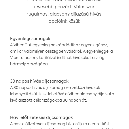
kevesebb pénzért. Válasszon
rugalmas, alacsony díjazású hívási
opcióink közül:
Egyenlegcsomagok
A Viber Out egyenleg hozzáadódik az egyenlegéhez,
amikor valamilyen összegben vásárol. A egyenleggel a
Viber alacsony tarifáival indíthat hívásokat a világ
bármely országába.
30 napos hívás díjcsomagok
A 30 napos hívás díjcsomag nemzetközi hívások
lebonyolítását teszi lehetővé a Viber alacsony díjaival a
kiválasztott célországokba 30 napon át.
Havi előfizetéses díjcsomagok
A havi előfizetéses díjcsomag biztosítja a nemzetközi