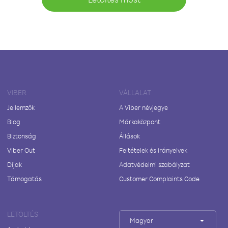
VIBER
VÁLLALAT
Jellemzők
A Viber névjegye
Blog
Márkaközpont
Biztonság
Állások
Viber Out
Feltételek és irányelvek
Díjak
Adatvédelmi szabályzat
Támogatás
Customer Complaints Code
LETÖLTÉS
Magyar