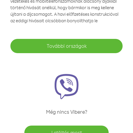
vezetékes és mobiltelefonszámoknak alacsony díjakkal
történő hívását anélkül, hogy bármikor is meg kellene
újítani a díjcsomagot. A havi előfizetéses konstrukcióval
az eddigi hívásait olcsóbban bonyolíthatja le
További országok
Még nincs Vibere?
Letöltés most