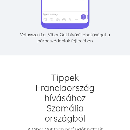
Válassza ki a „Viber Out hívás” lehetőséget a
párbeszédablak fejlécében
Tippek
Franciaország
hívásához
Szomália
országból
A Viber Out több hívásidőt biztosít