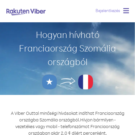
Bejelentkezés
Togg
navig
Hogyan hívható
Franciaország Szomália
országból
A Viber Outtal minőségi hívásokat indíthat Franciaország
országba Szomália országból.
Hívjon bármilyen -
vezetékes vagy mobil - telefonszámot Franciaország
országban akár 2.0 ¢ díjért percenként.