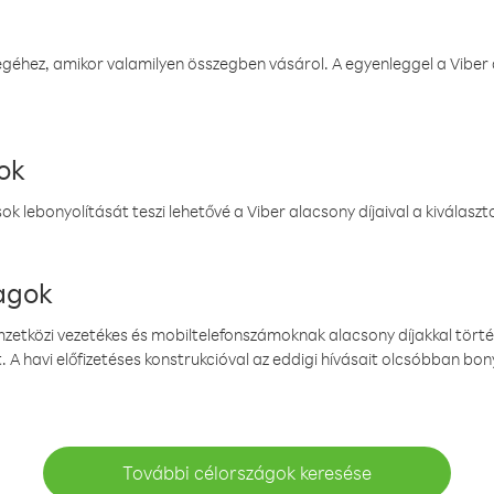
éhez, amikor valamilyen összegben vásárol. A egyenleggel a Viber a
ok
k lebonyolítását teszi lehetővé a Viber alacsony díjaival a kiválas
magok
emzetközi vezetékes és mobiltelefonszámoknak alacsony díjakkal törté
. A havi előfizetéses konstrukcióval az eddigi hívásait olcsóbban bony
További célországok keresése