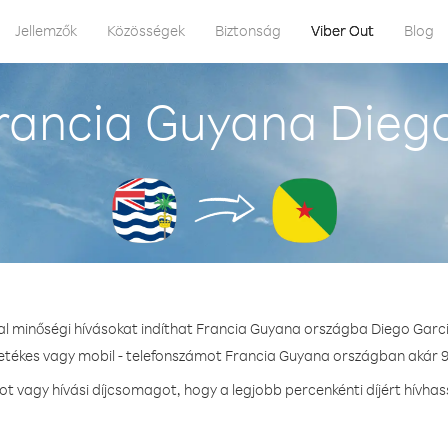
Jellemzők
Közösségek
Biztonság
Viber Out
Blog
rancia Guyana Diego
al minőségi hívásokat indíthat Francia Guyana országba Diego Garc
zetékes vagy mobil - telefonszámot Francia Guyana országban akár 9.
 vagy hívási díjcsomagot, hogy a legjobb percenkénti díjért hívha