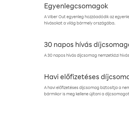
Egyenlegcsomagok
A Viber Out egyenleg hozzáadódik az egyenleg
hívásokat a világ bármely országába.
30 napos hívás díjcsomag
A 30 napos hívás díjcsomag nemzetközi híváso
Havi előfizetéses díjcso
A havi előfizetéses díjcsomag biztosítja a n
bármikor is meg kellene újítani a díjcsomagot