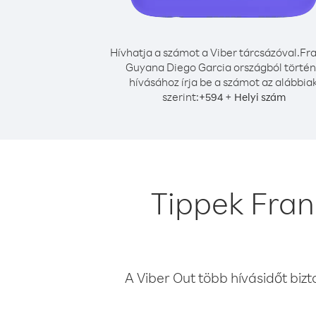
Hívhatja a számot a Viber tárcsázóval.
Fra
Guyana Diego Garcia országból törté
hívásához írja be a számot az alábbia
szerint:
+
+
594
Helyi szám
Tippek Fran
A Viber Out több hívásidőt bizt