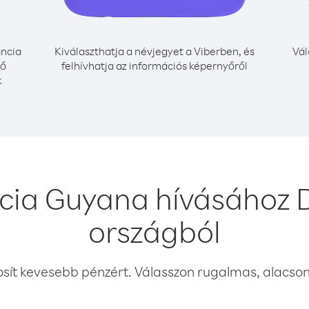
ncia
Kiválaszthatja a névjegyet a Viberben, és
Vál
nő
felhívhatja az információs képernyőről
k
cia Guyana hívásához 
országból
osít kevesebb pénzért. Válasszon rugalmas, alacsony