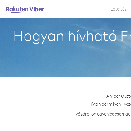
Letöltés
Hogyan hívható F
A Viber Outt
Hívjon bármilyen - ve
Vásároljon egyenlegcsomagot