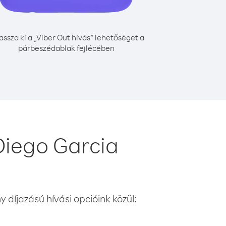
assza ki a „Viber Out hívás” lehetőséget a
párbeszédablak fejlécében
Diego Garcia
 díjazású hívási opcióink közül: