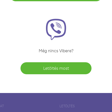
Még nincs Vibere?
Letöltés most
LAT
LETÖLTÉS