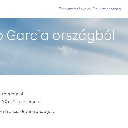
Bejelentkezés
vagy
Fiók létrehozása
 Garcia országból
ia országból.
9 ¢ díjért percenként.
ssa Francia Guyana országot.