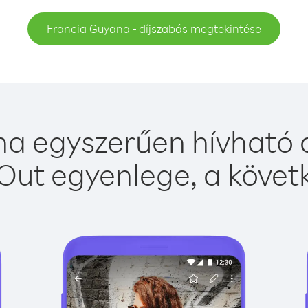
Francia Guyana - díjszabás megtekintése
a egyszerűen hívható a
Out egyenlege, a követk