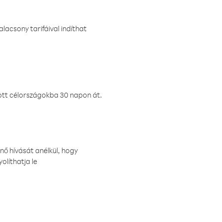
lacsony tarifáival indíthat
ztott célországokba 30 napon át.
nő hívását anélkül, hogy
olíthatja le