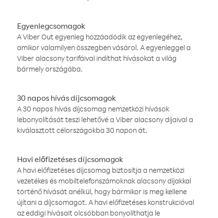
Egyenlegcsomagok
A Viber Out egyenleg hozzáadódik az egyenlegéhez,
amikor valamilyen összegben vásárol. A egyenleggel a
Viber alacsony tarifáival indíthat hívásokat a világ
bármely országába.
30 napos hívás díjcsomagok
A 30 napos hívás díjcsomag nemzetközi hívások
lebonyolítását teszi lehetővé a Viber alacsony díjaival a
kiválasztott célországokba 30 napon át.
Havi előfizetéses díjcsomagok
A havi előfizetéses díjcsomag biztosítja a nemzetközi
vezetékes és mobiltelefonszámoknak alacsony díjakkal
történő hívását anélkül, hogy bármikor is meg kellene
újítani a díjcsomagot. A havi előfizetéses konstrukcióval
az eddigi hívásait olcsóbban bonyolíthatja le