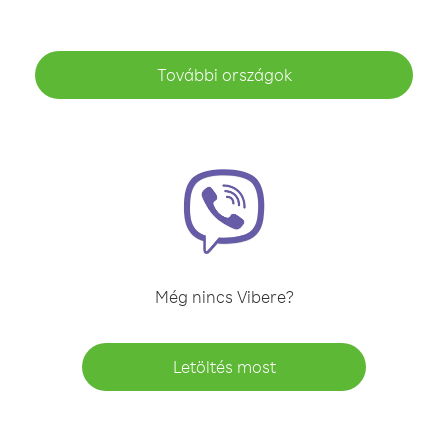
További országok
Még nincs Vibere?
Letöltés most