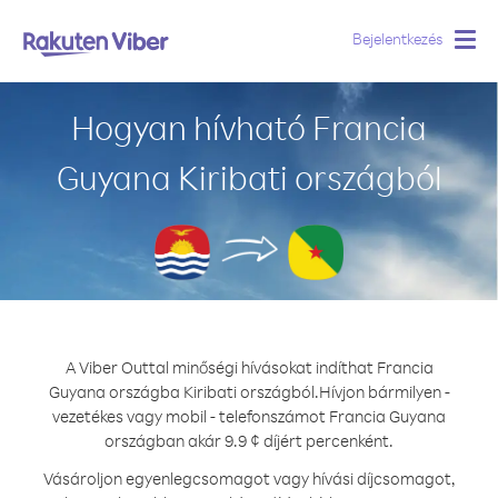
Bejelentkezés
Togg
navig
Hogyan hívható Francia
Guyana Kiribati országból
A Viber Outtal minőségi hívásokat indíthat Francia
Guyana országba Kiribati országból.
Hívjon bármilyen -
vezetékes vagy mobil - telefonszámot Francia Guyana
országban akár 9.9 ¢ díjért percenként.
Vásároljon egyenlegcsomagot vagy hívási díjcsomagot,