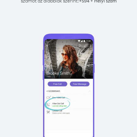
számot az alábbiak szerint:
+
+
594
Helyi szám