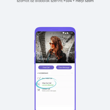
számot az alábbiak szerint:
+
+
594
Helyi szám