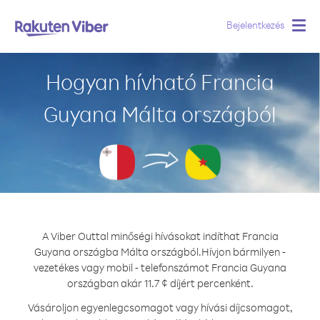
Bejelentkezés
Togg
navig
Hogyan hívható Francia
Guyana Málta országból
A Viber Outtal minőségi hívásokat indíthat Francia
Guyana országba Málta országból.
Hívjon bármilyen -
vezetékes vagy mobil - telefonszámot Francia Guyana
országban akár 11.7 ¢ díjért percenként.
Vásároljon egyenlegcsomagot vagy hívási díjcsomagot,