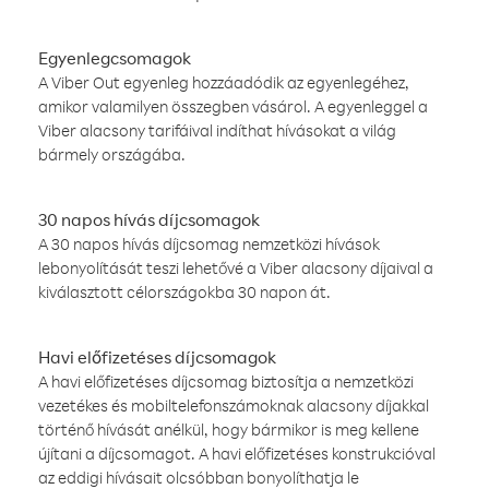
Egyenlegcsomagok
A Viber Out egyenleg hozzáadódik az egyenlegéhez,
amikor valamilyen összegben vásárol. A egyenleggel a
Viber alacsony tarifáival indíthat hívásokat a világ
bármely országába.
30 napos hívás díjcsomagok
A 30 napos hívás díjcsomag nemzetközi hívások
lebonyolítását teszi lehetővé a Viber alacsony díjaival a
kiválasztott célországokba 30 napon át.
Havi előfizetéses díjcsomagok
A havi előfizetéses díjcsomag biztosítja a nemzetközi
vezetékes és mobiltelefonszámoknak alacsony díjakkal
történő hívását anélkül, hogy bármikor is meg kellene
újítani a díjcsomagot. A havi előfizetéses konstrukcióval
az eddigi hívásait olcsóbban bonyolíthatja le