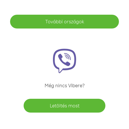
További országok
Még nincs Vibere?
Letöltés most