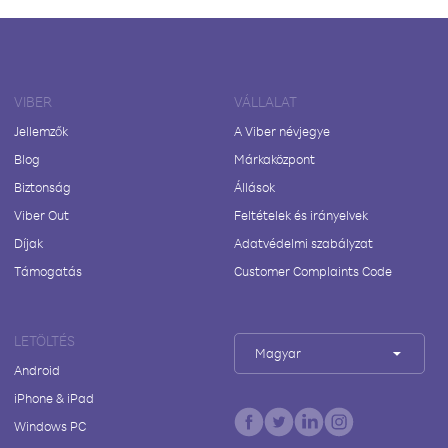
VIBER
VÁLLALAT
Jellemzők
A Viber névjegye
Blog
Márkaközpont
Biztonság
Állások
Viber Out
Feltételek és irányelvek
Díjak
Adatvédelmi szabályzat
Támogatás
Customer Complaints Code
LETÖLTÉS
Magyar
Android
iPhone & iPad
Windows PC