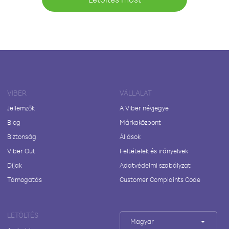
VIBER
VÁLLALAT
Jellemzők
A Viber névjegye
Blog
Márkaközpont
Biztonság
Állások
Viber Out
Feltételek és irányelvek
Díjak
Adatvédelmi szabályzat
Támogatás
Customer Complaints Code
LETÖLTÉS
Magyar