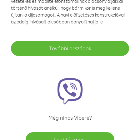
vezetékes és mobiltelefonszámoknak alacsony díjakkal
történő hívását anélkül, hogy bármikor is meg kellene
újítani a díjcsomagot. A havi előfizetéses konstrukcióval
az eddigi hívásait olcsóbban bonyolíthatja le
További országok
Még nincs Vibere?
Letöltés most