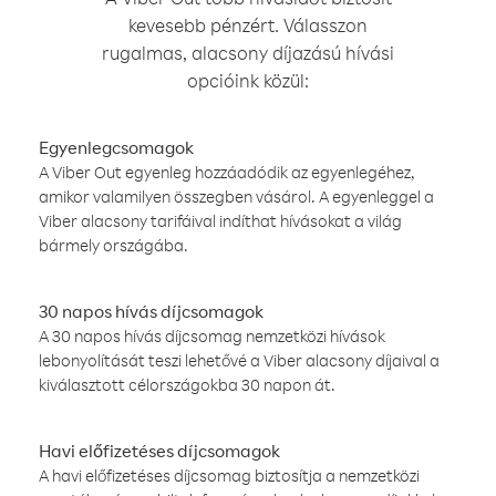
kevesebb pénzért. Válasszon
rugalmas, alacsony díjazású hívási
opcióink közül:
Egyenlegcsomagok
A Viber Out egyenleg hozzáadódik az egyenlegéhez,
amikor valamilyen összegben vásárol. A egyenleggel a
Viber alacsony tarifáival indíthat hívásokat a világ
bármely országába.
30 napos hívás díjcsomagok
A 30 napos hívás díjcsomag nemzetközi hívások
lebonyolítását teszi lehetővé a Viber alacsony díjaival a
kiválasztott célországokba 30 napon át.
Havi előfizetéses díjcsomagok
A havi előfizetéses díjcsomag biztosítja a nemzetközi