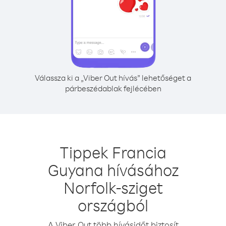
Válassza ki a „Viber Out hívás” lehetőséget a
párbeszédablak fejlécében
Tippek Francia
Guyana hívásához
Norfolk-sziget
országból
A Viber Out több hívásidőt biztosít