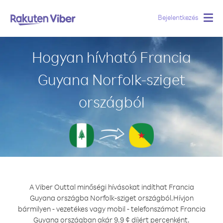
Bejelentkezés
Togg
navig
Hogyan hívható Francia
Guyana Norfolk-sziget
országból
A Viber Outtal minőségi hívásokat indíthat Francia
Guyana országba Norfolk-sziget országból.
Hívjon
bármilyen - vezetékes vagy mobil - telefonszámot Francia
Guyana országban akár 9.9 ¢ díjért percenként.