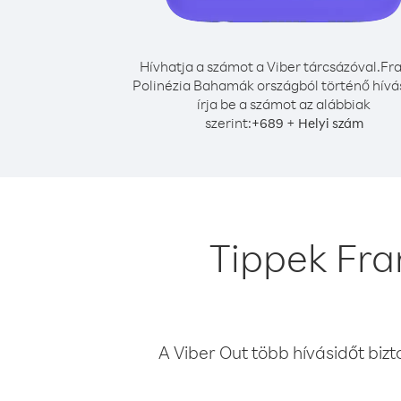
Hívhatja a számot a Viber tárcsázóval.
Fra
Polinézia Bahamák országból történő hív
írja be a számot az alábbiak
szerint:
+
+
689
Helyi szám
Tippek Fra
A Viber Out több hívásidőt bizt