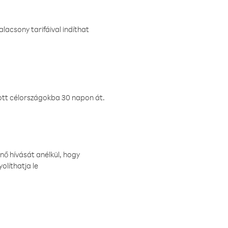
lacsony tarifáival indíthat
ztott célországokba 30 napon át.
nő hívását anélkül, hogy
olíthatja le