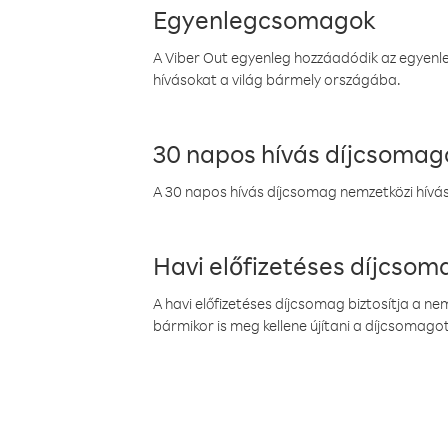
Egyenlegcsomagok
A Viber Out egyenleg hozzáadódik az egyenleg
hívásokat a világ bármely országába.
30 napos hívás díjcsomag
A 30 napos hívás díjcsomag nemzetközi híváso
Havi előfizetéses díjcso
A havi előfizetéses díjcsomag biztosítja a n
bármikor is meg kellene újítani a díjcsomagot