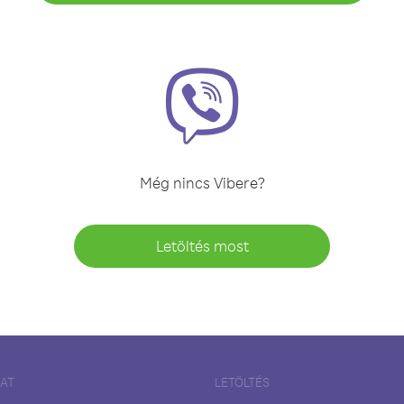
Még nincs Vibere?
Letöltés most
LAT
LETÖLTÉS