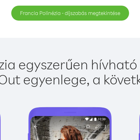
Francia Polinézia - díjszabás megtekintése
zia egyszerűen hívható 
Out egyenlege, a követk