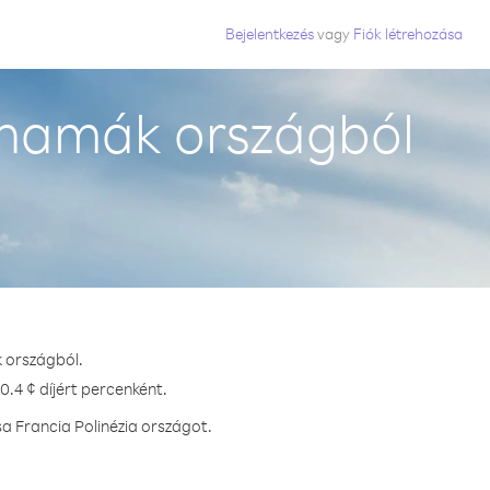
Bejelentkezés
vagy
Fiók létrehozása
ahamák országból
k országból.
0.4 ¢ díjért percenként.
a Francia Polinézia országot.