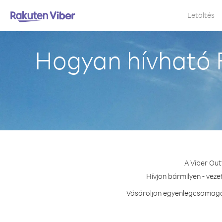
Letöltés
Hogyan hívható 
A Viber Out
Hívjon bármilyen - veze
Vásároljon egyenlegcsomagot 