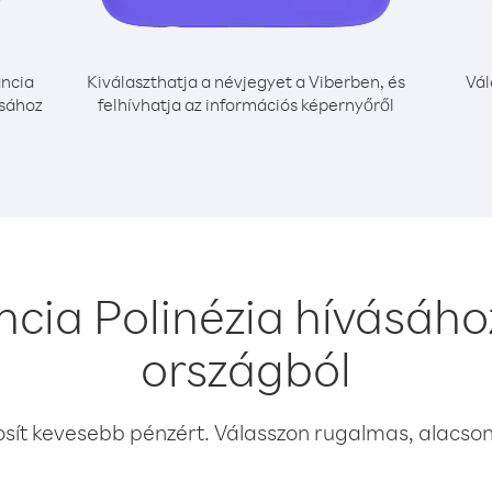
ncia
Kiválaszthatja a névjegyet a Viberben, és
Vál
ásához
felhívhatja az információs képernyőről
ncia Polinézia hívásá
országból
osít kevesebb pénzért. Válasszon rugalmas, alacsony