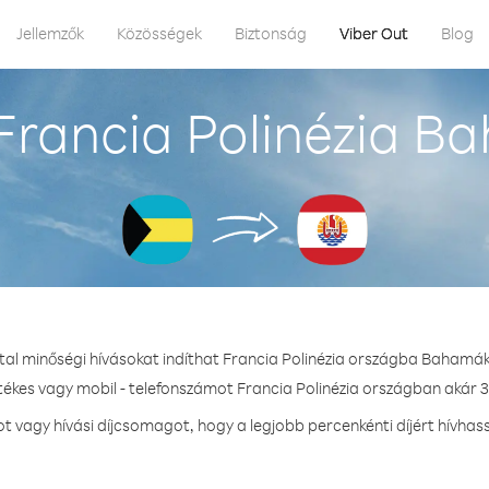
Jellemzők
Közösségek
Biztonság
Viber Out
Blog
Francia Polinézia B
tal minőségi hívásokat indíthat Francia Polinézia országba Bahamá
tékes vagy mobil - telefonszámot Francia Polinézia országban akár 3
vagy hívási díjcsomagot, hogy a legjobb percenkénti díjért hívhass