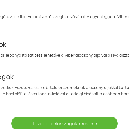
éhez, amikor valamilyen összegben vásárol. A egyenleggel a Viber a
ok
k lebonyolítását teszi lehetővé a Viber alacsony díjaival a kiválas
magok
emzetközi vezetékes és mobiltelefonszámoknak alacsony díjakkal törté
. A havi előfizetéses konstrukcióval az eddigi hívásait olcsóbban bony
További célországok keresése