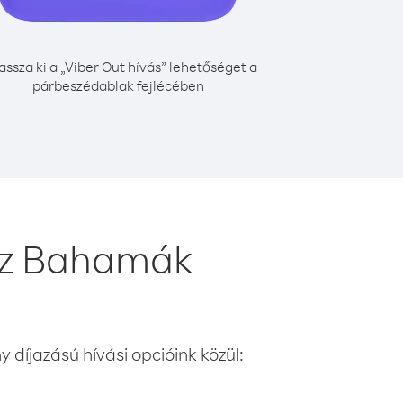
assza ki a „Viber Out hívás” lehetőséget a
párbeszédablak fejlécében
hoz Bahamák
 díjazású hívási opcióink közül: