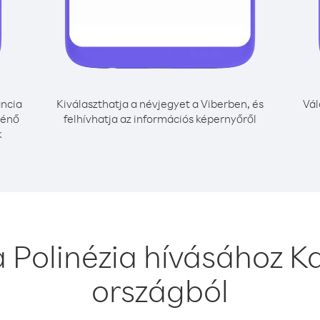
ncia
Kiválaszthatja a névjegyet a Viberben, és
Vál
ténő
felhívhatja az információs képernyőről
k
a Polinézia hívásához K
országból