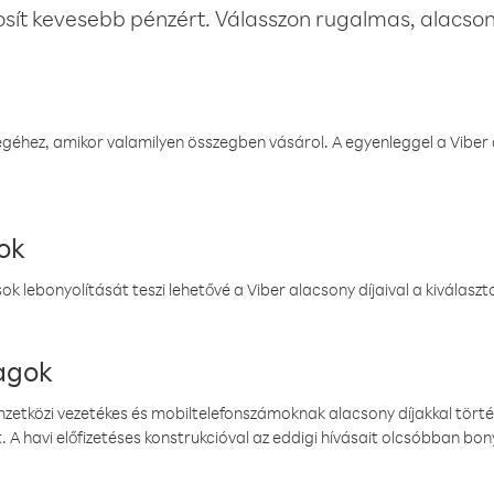
osít kevesebb pénzért. Válasszon rugalmas, alacsony
éhez, amikor valamilyen összegben vásárol. A egyenleggel a Viber a
ok
k lebonyolítását teszi lehetővé a Viber alacsony díjaival a kiválas
magok
emzetközi vezetékes és mobiltelefonszámoknak alacsony díjakkal törté
. A havi előfizetéses konstrukcióval az eddigi hívásait olcsóbban bony