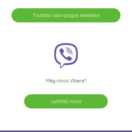
További célországok keresése
Még nincs Vibere?
Letöltés most