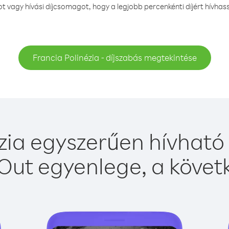
vagy hívási díjcsomagot, hogy a legjobb percenkénti díjért hívhass
Francia Polinézia - díjszabás megtekintése
zia egyszerűen hívható 
Out egyenlege, a követk