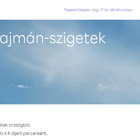
Bejelentkezés
vagy
Fiók létrehozása
Kajmán-szigetek
etek országból.
0.4 ¢ díjért percenként.