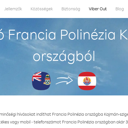
Jellemzők
Közösségek
Biztonság
Viber Out
Blog
 Francia Polinézia 
országból
 minőségi hívásokat indíthat Francia Polinézia országba Kajmán-szig
tékes vagy mobil - telefonszámot Francia Polinézia országban akár 3