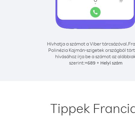
Hívhatja a számot a Viber tárcsázóval.
Fra
Polinézia Kajmán-szigetek országból tör
hívásához írja be a számot az alábbia
szerint:
+
+
689
Helyi szám
Tippek Franci