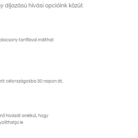
 díjazású hívási opcióink közül:
lacsony tarifáival indíthat
ztott célországokba 30 napon át.
nő hívását anélkül, hogy
olíthatja le