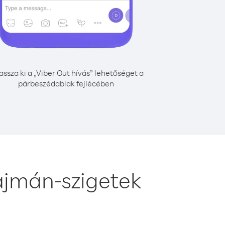
assza ki a „Viber Out hívás” lehetőséget a
párbeszédablak fejlécében
ajmán-szigetek