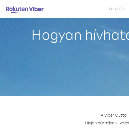
Letöltés
Hogyan hívható
A Viber Outtal
Hívjon bármilyen - veze