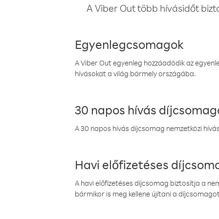
A Viber Out több hívásidőt bizt
Egyenlegcsomagok
A Viber Out egyenleg hozzáadódik az egyenleg
hívásokat a világ bármely országába.
30 napos hívás díjcsomag
A 30 napos hívás díjcsomag nemzetközi híváso
Havi előfizetéses díjcso
A havi előfizetéses díjcsomag biztosítja a n
bármikor is meg kellene újítani a díjcsomagot