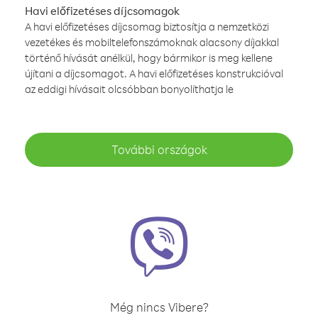
Havi előfizetéses díjcsomagok
A havi előfizetéses díjcsomag biztosítja a nemzetközi
vezetékes és mobiltelefonszámoknak alacsony díjakkal
történő hívását anélkül, hogy bármikor is meg kellene
újítani a díjcsomagot. A havi előfizetéses konstrukcióval
az eddigi hívásait olcsóbban bonyolíthatja le
További országok
Még nincs Vibere?