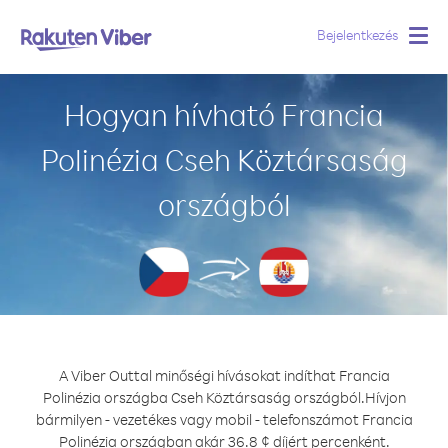
Bejelentkezés
Togg
navig
Hogyan hívható Francia
Polinézia Cseh Köztársaság
országból
A Viber Outtal minőségi hívásokat indíthat Francia
Polinézia országba Cseh Köztársaság országból.
Hívjon
bármilyen - vezetékes vagy mobil - telefonszámot Francia
Polinézia országban akár 36.8 ¢ díjért percenként.