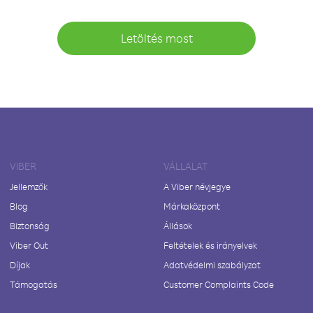
Letöltés most
VIBER
VÁLLALAT
Jellemzők
A Viber névjegye
Blog
Márkaközpont
Biztonság
Állások
Viber Out
Feltételek és irányelvek
Díjak
Adatvédelmi szabályzat
Támogatás
Customer Complaints Code