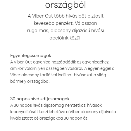
országból
A Viber Out több hívásidőt biztosít
kevesebb pénzért. Válasszon
rugalmas, alacsony díjazású hívási
opcióink közül:
Egyenlegcsomagok
A Viber Out egyenleg hozzáadódik az egyenlegéhez,
amikor valamilyen összegben vásárol. A egyenleggel a
Viber alacsony tarifáival indíthat hívásokat a világ
bármely országába.
30 napos hívás díjcsomagok
A 30 napos hívás díjcsomag nemzetközi hívások
lebonyolítását teszi lehetővé a Viber alacsony díjaival a
kiválasztott célországokba 30 napon át.