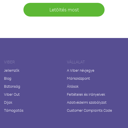
Letöltés most
VIBER
VÁLLALAT
Jellemzők
A Viber névjegye
Blog
Márkaközpont
Biztonság
Állások
Viber Out
Feltételek és irányelvek
Díjak
Adatvédelmi szabályzat
Támogatás
Customer Complaints Code