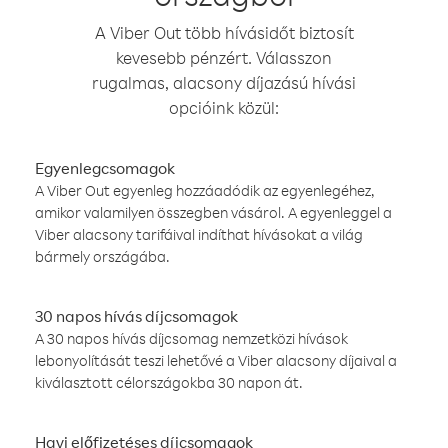
A Viber Out több hívásidőt biztosít
kevesebb pénzért. Válasszon
rugalmas, alacsony díjazású hívási
opcióink közül:
Egyenlegcsomagok
A Viber Out egyenleg hozzáadódik az egyenlegéhez,
amikor valamilyen összegben vásárol. A egyenleggel a
Viber alacsony tarifáival indíthat hívásokat a világ
bármely országába.
30 napos hívás díjcsomagok
A 30 napos hívás díjcsomag nemzetközi hívások
lebonyolítását teszi lehetővé a Viber alacsony díjaival a
kiválasztott célországokba 30 napon át.
Havi előfizetéses díjcsomagok