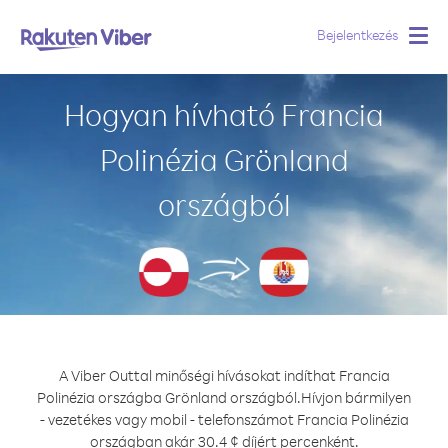
Bejelentkezés
Togg
navig
Hogyan hívható Francia
Polinézia Grönland
országból
A Viber Outtal minőségi hívásokat indíthat Francia
Polinézia országba Grönland országból.
Hívjon bármilyen
- vezetékes vagy mobil - telefonszámot Francia Polinézia
országban akár 30.4 ¢ díjért percenként.