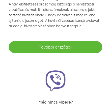
A havi előfizetéses díjcsomag biztosítja a nemzetközi
vezetékes és mobiltelefonszámoknak alacsony díjakkal
történő hívását anélkül, hogy bármikor is meg kellene
újítani a díjcsomagot. A havi előfizetéses konstrukcióval
az eddigi hívásait olcsóbban bonyolíthatja le
További országok
Még nincs Vibere?