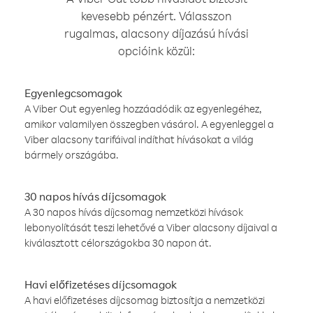
kevesebb pénzért. Válasszon
rugalmas, alacsony díjazású hívási
opcióink közül:
Egyenlegcsomagok
A Viber Out egyenleg hozzáadódik az egyenlegéhez,
amikor valamilyen összegben vásárol. A egyenleggel a
Viber alacsony tarifáival indíthat hívásokat a világ
bármely országába.
30 napos hívás díjcsomagok
A 30 napos hívás díjcsomag nemzetközi hívások
lebonyolítását teszi lehetővé a Viber alacsony díjaival a
kiválasztott célországokba 30 napon át.
Havi előfizetéses díjcsomagok
A havi előfizetéses díjcsomag biztosítja a nemzetközi