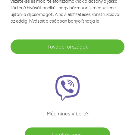
vezetékes és mobiltelefonszámoknak alacsony díjakkal
történő hívását anélkül, hogy bármikor is meg kellene
újítani a díjcsomagot. A havi előfizetéses konstrukcióval
az eddigi hívásait olcsóbban bonyolíthatja le
További országok
Még nincs Vibere?
Letöltés most