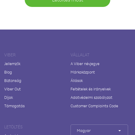
VIBER
VÁLLALAT
Jellemzők
A Viber névjegye
Blog
Márkaközpont
Biztonság
Állások
Viber Out
Feltételek és irányelvek
Díjak
Adatvédelmi szabályzat
Támogatás
Customer Complaints Code
LETÖLTÉS
Magyar