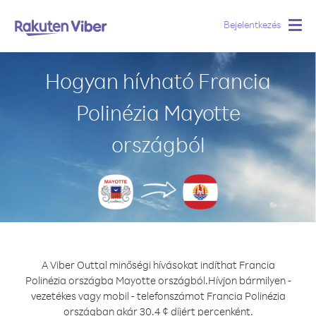
Bejelentkezés
Togg
navig
Hogyan hívható Francia
Polinézia Mayotte
országból
A Viber Outtal minőségi hívásokat indíthat Francia
Polinézia országba Mayotte országból.
Hívjon bármilyen -
vezetékes vagy mobil - telefonszámot Francia Polinézia
országban akár 30.4 ¢ díjért percenként.