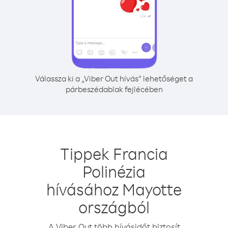
Válassza ki a „Viber Out hívás” lehetőséget a
párbeszédablak fejlécében
Tippek Francia
Polinézia
hívásához Mayotte
országból
A Viber Out több hívásidőt biztosít