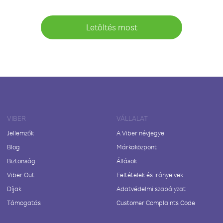
Letöltés most
VIBER
VÁLLALAT
Jellemzők
A Viber névjegye
Blog
Márkaközpont
Biztonság
Állások
Viber Out
Feltételek és irányelvek
Díjak
Adatvédelmi szabályzat
Támogatás
Customer Complaints Code