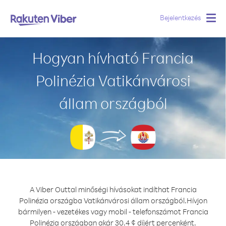
Bejelentkezés
Togg
navig
Hogyan hívható Francia
Polinézia Vatikánvárosi
állam országból
A Viber Outtal minőségi hívásokat indíthat Francia
Polinézia országba Vatikánvárosi állam országból.
Hívjon
bármilyen - vezetékes vagy mobil - telefonszámot Francia
Polinézia országban akár 30.4 ¢ díjért percenként.