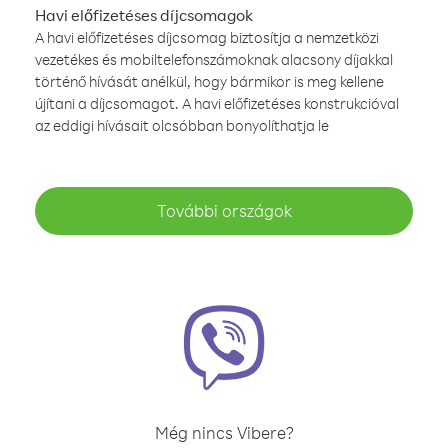
Havi előfizetéses díjcsomagok
A havi előfizetéses díjcsomag biztosítja a nemzetközi
vezetékes és mobiltelefonszámoknak alacsony díjakkal
történő hívását anélkül, hogy bármikor is meg kellene
újítani a díjcsomagot. A havi előfizetéses konstrukcióval
az eddigi hívásait olcsóbban bonyolíthatja le
További országok
Még nincs Vibere?