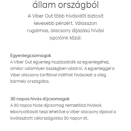
állam országból
A Viber Out több hívásidőt biztosít
kevesebb pénzért. Válasszon
rugalmas, alacsony díjazású hívási
opcióink közül:
Egyenlegcsomagok
A Viber Out egyenleg hozzáadódik az egyenlegéhez,
amikor valamilyen összegben vásárol. A egyenleggel a
Viber alacsony tarifáival indíthat hívásokat a világ
bármely országába.
30 napos hívás díjcsomagok
A 30 napos hívás díjcsomag nemzetközi hívások
lebonyolítását teszi lehetővé a Viber alacsony díjaival a
kiválasztott célországokba 30 napon át.