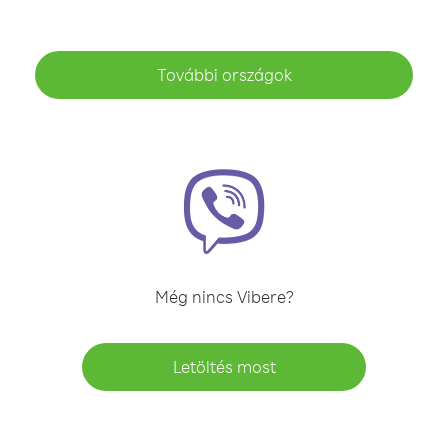
További országok
Még nincs Vibere?
Letöltés most