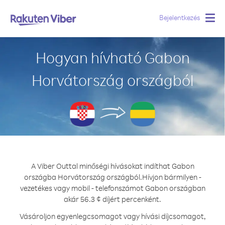
Bejelentkezés
Togg
navig
Hogyan hívható Gabon
Horvátország országból
A Viber Outtal minőségi hívásokat indíthat Gabon
országba Horvátország országból.
Hívjon bármilyen -
vezetékes vagy mobil - telefonszámot Gabon országban
akár 56.3 ¢ díjért percenként.
Vásároljon egyenlegcsomagot vagy hívási díjcsomagot,