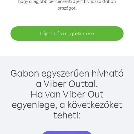
hogy a legjobb percenkénti díjért hívhassa Gabon
országot.
Díjszabás megtekintése
Gabon egyszerűen hívható
a Viber Outtal.
Ha van Viber Out
egyenlege, a következőket
teheti: