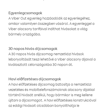
Egyenlegcsomagok
A Viber Out egyenleg hozzáadódik az egyenlegéhez,
amikor valamilyen összegben vásárol. A egyenleggel a
Viber alacsony tarifáival indíthat hívásokat a világ
bármely országába.
30 napos hívás díjcsomagok
A 30 napos hívás díjcsomag nemzetközi hívások
lebonyolítását teszi lehetővé a Viber alacsony díjaival a
kiválasztott célországokba 30 napon át.
Havi előfizetéses díjcsomagok
A havi előfizetéses díjcsomag biztosítja a nemzetközi
vezetékes és mobiltelefonszámoknak alacsony díjakkal
történő hívását anélkül, hogy bármikor is meg kellene
újítani a díjcsomagot. A havi előfizetéses konstrukcióval
az eddigi hívásait olcsóbban bonyolíthatja le