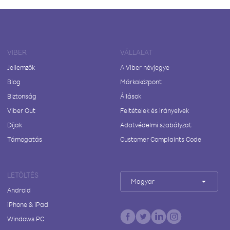
VIBER
VÁLLALAT
Jellemzők
A Viber névjegye
Blog
Márkaközpont
Biztonság
Állások
Viber Out
Feltételek és irányelvek
Díjak
Adatvédelmi szabályzat
Támogatás
Customer Complaints Code
LETÖLTÉS
Magyar
Android
iPhone & iPad
Windows PC