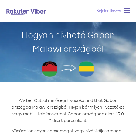
Bejelentkezés
Togg
navig
Hogyan hívható Gabon
Malawi országból
A Viber Outtal minőségi hívásokat indíthat Gabon
országba Malawi országból.
Hívjon bármilyen - vezetékes
vagy mobil - telefonszámot Gabon országban akár 45.0
¢ díjért percenként.
Vásároljon egyenlegcsomagot vagy hívási díjcsomagot,