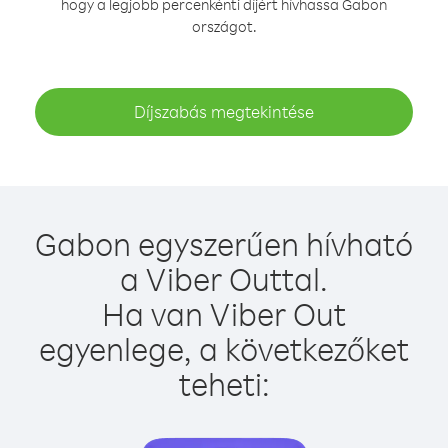
hogy a legjobb percenkénti díjért hívhassa Gabon
országot.
Díjszabás megtekintése
Gabon egyszerűen hívható
a Viber Outtal.
Ha van Viber Out
egyenlege, a következőket
teheti: