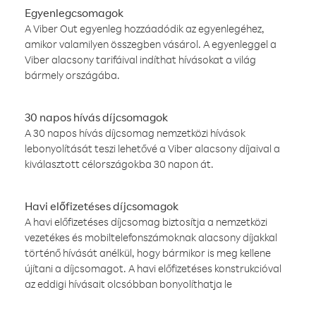
Egyenlegcsomagok
A Viber Out egyenleg hozzáadódik az egyenlegéhez,
amikor valamilyen összegben vásárol. A egyenleggel a
Viber alacsony tarifáival indíthat hívásokat a világ
bármely országába.
30 napos hívás díjcsomagok
A 30 napos hívás díjcsomag nemzetközi hívások
lebonyolítását teszi lehetővé a Viber alacsony díjaival a
kiválasztott célországokba 30 napon át.
Havi előfizetéses díjcsomagok
A havi előfizetéses díjcsomag biztosítja a nemzetközi
vezetékes és mobiltelefonszámoknak alacsony díjakkal
történő hívását anélkül, hogy bármikor is meg kellene
újítani a díjcsomagot. A havi előfizetéses konstrukcióval
az eddigi hívásait olcsóbban bonyolíthatja le