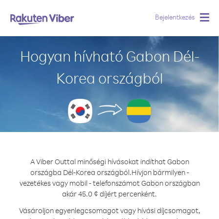
Bejelentkezés
Togg
navig
Hogyan hívható Gabon Dél-
Korea országból
A Viber Outtal minőségi hívásokat indíthat Gabon
országba Dél-Korea országból.
Hívjon bármilyen -
vezetékes vagy mobil - telefonszámot Gabon országban
akár 45.0 ¢ díjért percenként.
Vásároljon egyenlegcsomagot vagy hívási díjcsomagot,