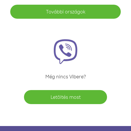
További országok
Még nincs Vibere?
Letöltés most