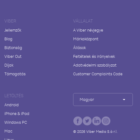
VIBER
VÁLLALAT
Jellemzők
A Viber névjegye
Blog
Márkaközpont
Biztonság
Állások
Viber Out
Feltételek és irányelvek
Díjak
Adatvédelmi szabályzat
Támogatás
Customer Complaints Code
LETÖLTÉS
Magyar
Android
iPhone & iPad
Windows PC
Mac
©
2026
Viber Media S.à r.l.
Linux