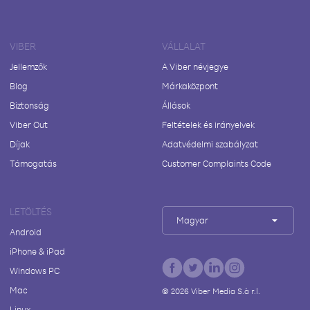
VIBER
VÁLLALAT
Jellemzők
A Viber névjegye
Blog
Márkaközpont
Biztonság
Állások
Viber Out
Feltételek és irányelvek
Díjak
Adatvédelmi szabályzat
Támogatás
Customer Complaints Code
LETÖLTÉS
Magyar
Android
iPhone & iPad
Windows PC
Mac
©
2026
Viber Media S.à r.l.
Linux