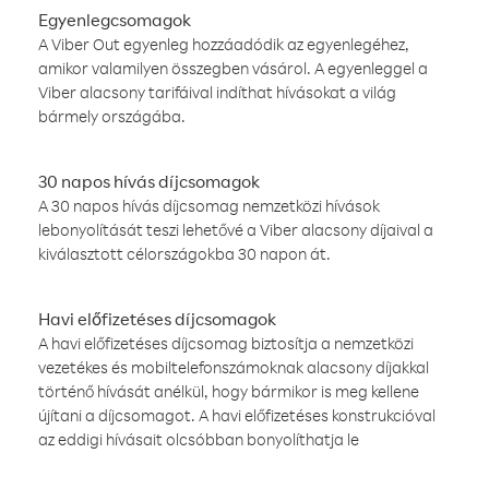
Egyenlegcsomagok
A Viber Out egyenleg hozzáadódik az egyenlegéhez,
amikor valamilyen összegben vásárol. A egyenleggel a
Viber alacsony tarifáival indíthat hívásokat a világ
bármely országába.
30 napos hívás díjcsomagok
A 30 napos hívás díjcsomag nemzetközi hívások
lebonyolítását teszi lehetővé a Viber alacsony díjaival a
kiválasztott célországokba 30 napon át.
Havi előfizetéses díjcsomagok
A havi előfizetéses díjcsomag biztosítja a nemzetközi
vezetékes és mobiltelefonszámoknak alacsony díjakkal
történő hívását anélkül, hogy bármikor is meg kellene
újítani a díjcsomagot. A havi előfizetéses konstrukcióval
az eddigi hívásait olcsóbban bonyolíthatja le