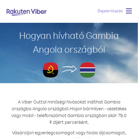
Bejelentkezés
Togg
navig
Hogyan hívható Gambia
Angola országból
A Viber Outtal minőségi hívásokat indíthat Gambia
országba Angola országból.
Hívjon bármilyen - vezetékes
vagy mobil - telefonszámot Gambia országban akár 79.0
¢ díjért percenként.
Vásároljon egyenlegcsomagot vagy hívási díjcsomagot,