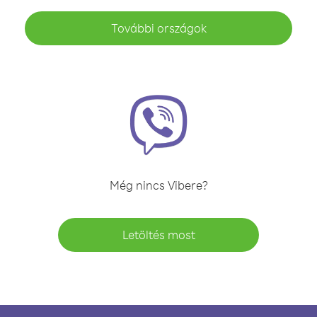
További országok
Még nincs Vibere?
Letöltés most