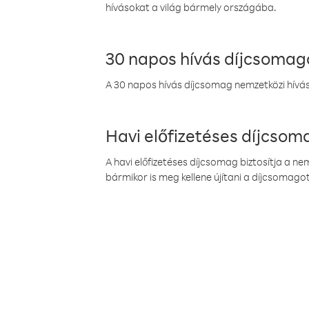
hívásokat a világ bármely országába.
30 napos hívás díjcsomag
A 30 napos hívás díjcsomag nemzetközi híváso
Havi előfizetéses díjcso
A havi előfizetéses díjcsomag biztosítja a n
bármikor is meg kellene újítani a díjcsomagot