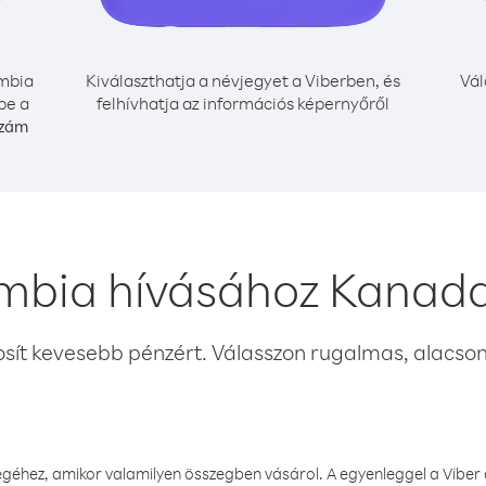
mbia
Kiválaszthatja a névjegyet a Viberben, és
Vál
be a
felhívhatja az információs képernyőről
szám
mbia hívásához Kanada
osít kevesebb pénzért. Válasszon rugalmas, alacsony
éhez, amikor valamilyen összegben vásárol. A egyenleggel a Viber a