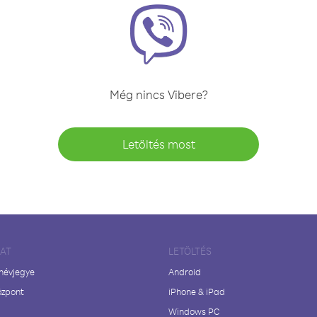
Még nincs Vibere?
Letöltés most
LAT
LETÖLTÉS
 névjegye
Android
özpont
iPhone & iPad
Windows PC