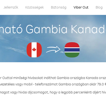
Jellemzők
Közösségek
Biztonság
Viber Out
Blog
ható Gambia Kanad
er Outtal minőségi hívásokat indíthat Gambia országba Kanada orsz
 vezetékes vagy mobil - telefonszámot Gambia országban akár 79.0 ¢
agot vagy hívási díjcsomagot, hogy a legjobb percenkénti díjért h