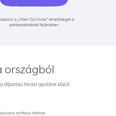
assza ki a „Viber Out hívás” lehetőséget a
párbeszédablak fejlécében
 országból
 díjazású hívási opcióink közül:
lacsony tarifáival indíthat