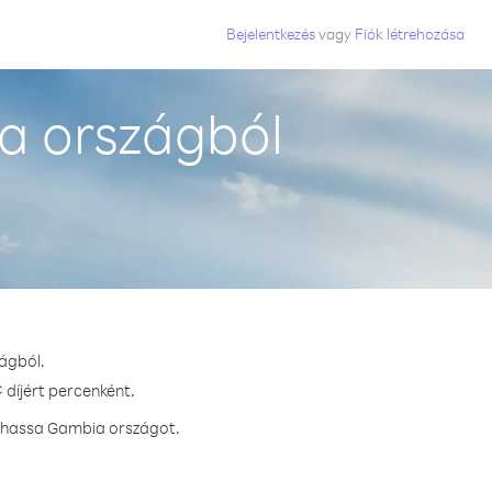
Bejelentkezés
vagy
Fiók létrehozása
a országból
ágból.
 díjért percenként.
ívhassa Gambia országot.