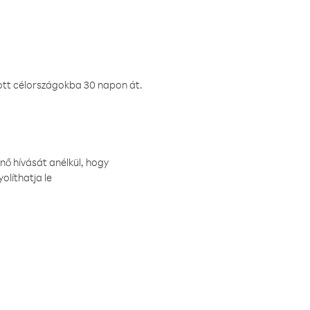
ztott célországokba 30 napon át.
nő hívását anélkül, hogy
olíthatja le