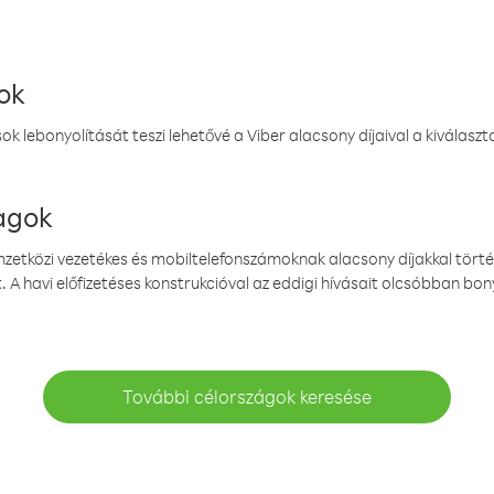
ok
k lebonyolítását teszi lehetővé a Viber alacsony díjaival a kiválas
magok
emzetközi vezetékes és mobiltelefonszámoknak alacsony díjakkal törté
. A havi előfizetéses konstrukcióval az eddigi hívásait olcsóbban bony
További célországok keresése