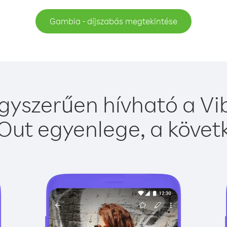
Gambia - díjszabás megtekintése
yszerűen hívható a Vib
Out egyenlege, a követk