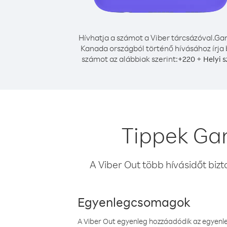
Hívhatja a számot a Viber tárcsázóval.
Ga
Kanada országból történő hívásához írja 
számot az alábbiak szerint:
+
+
220
Helyi 
Tippek Ga
A Viber Out több hívásidőt bizt
Egyenlegcsomagok
A Viber Out egyenleg hozzáadódik az egyenleg