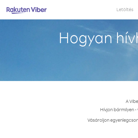
Letöltés
Hogyan hív
A Vib
Hívjon bármilyen -
Vásároljon egyenlegcsom