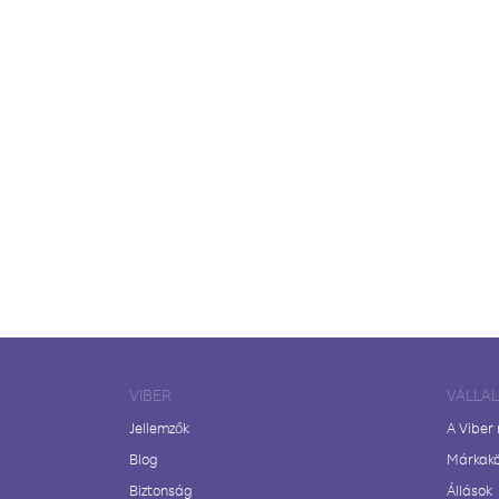
VIBER
VÁLLA
Jellemzők
A Viber
Blog
Márkak
Biztonság
Állások