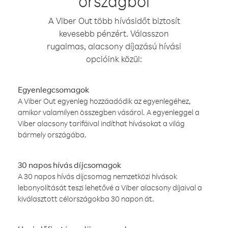
országból
A Viber Out több hívásidőt biztosít
kevesebb pénzért. Válasszon
rugalmas, alacsony díjazású hívási
opcióink közül:
Egyenlegcsomagok
A Viber Out egyenleg hozzáadódik az egyenlegéhez,
amikor valamilyen összegben vásárol. A egyenleggel a
Viber alacsony tarifáival indíthat hívásokat a világ
bármely országába.
30 napos hívás díjcsomagok
A 30 napos hívás díjcsomag nemzetközi hívások
lebonyolítását teszi lehetővé a Viber alacsony díjaival a
kiválasztott célországokba 30 napon át.