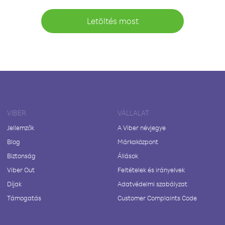
Letöltés most
VIBER
VÁLLALAT
Jellemzők
A Viber névjegye
Blog
Márkaközpont
Biztonság
Állások
Viber Out
Feltételek és irányelvek
Díjak
Adatvédelmi szabályzat
Támogatás
Customer Complaints Code