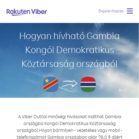
Bejelentkezés
Togg
navig
Hogyan hívható Gambia
Kongói Demokratikus
Köztársaság országból
A Viber Outtal minőségi hívásokat indíthat Gambia
országba Kongói Demokratikus Köztársaság
országból.
Hívjon bármilyen - vezetékes vagy mobil -
telefonszámot Gambia országban akár 79.0 ¢ díjért