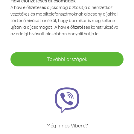
Havi előfizetéses díjcsomagok
A havi előfizetéses díjcsomag biztosítja a nemzetközi
vezetékes és mobiltelefonszámoknak alacsony díjakkal
történő hívását anélkül, hogy bármikor is meg kellene
újítani a díjcsomagot. A havi előfizetéses konstrukcióval
az eddigi hívásait olcsóbban bonyolíthatja le
További országok
Még nincs Vibere?