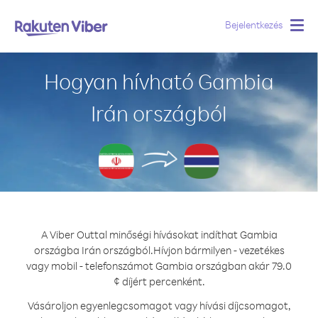
Bejelentkezés
Togg
navig
Hogyan hívható Gambia
Irán országból
A Viber Outtal minőségi hívásokat indíthat Gambia
országba Irán országból.
Hívjon bármilyen - vezetékes
vagy mobil - telefonszámot Gambia országban akár 79.0
¢ díjért percenként.
Vásároljon egyenlegcsomagot vagy hívási díjcsomagot,