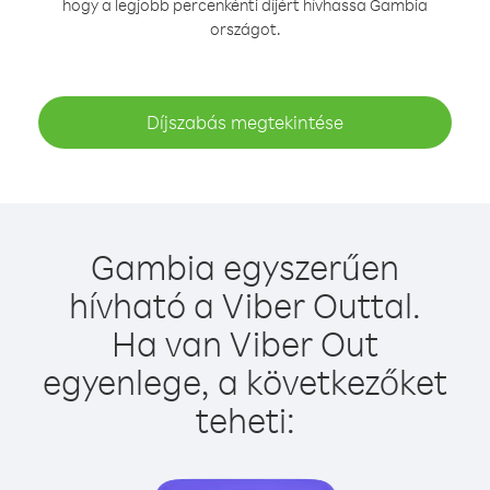
hogy a legjobb percenkénti díjért hívhassa Gambia
országot.
Díjszabás megtekintése
Gambia egyszerűen
hívható a Viber Outtal.
Ha van Viber Out
egyenlege, a következőket
teheti: