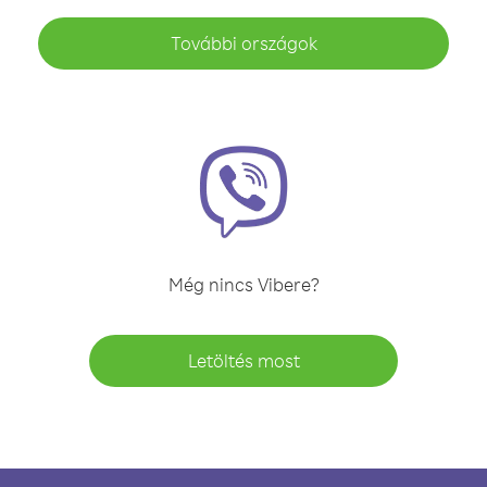
További országok
Még nincs Vibere?
Letöltés most