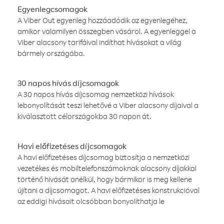
Egyenlegcsomagok
A Viber Out egyenleg hozzáadódik az egyenlegéhez,
amikor valamilyen összegben vásárol. A egyenleggel a
Viber alacsony tarifáival indíthat hívásokat a világ
bármely országába.
30 napos hívás díjcsomagok
A 30 napos hívás díjcsomag nemzetközi hívások
lebonyolítását teszi lehetővé a Viber alacsony díjaival a
kiválasztott célországokba 30 napon át.
Havi előfizetéses díjcsomagok
A havi előfizetéses díjcsomag biztosítja a nemzetközi
vezetékes és mobiltelefonszámoknak alacsony díjakkal
történő hívását anélkül, hogy bármikor is meg kellene
újítani a díjcsomagot. A havi előfizetéses konstrukcióval
az eddigi hívásait olcsóbban bonyolíthatja le