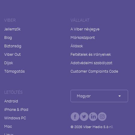
VIBER
VÁLLALAT
Jellemzők
A Viber névjegye
Blog
Márkaközpont
Biztonság
Állások
Viber Out
Feltételek és irányelvek
Díjak
Adatvédelmi szabályzat
Támogatás
Customer Complaints Code
LETÖLTÉS
Magyar
Android
iPhone & iPad
Windows PC
Mac
©
2026
Viber Media S.à r.l.
Linux