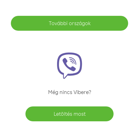
További országok
Még nincs Vibere?
Letöltés most