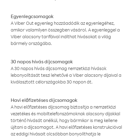
Egyenlegcsomagok
A Viber Out egyenleg hozzáadódik az egyenlegéhez,
amikor valamilyen összegben vásárol. A egyenleggel a
Viber alacsony tarifáival indíthat hívásokat a világ
bármely országába.
30 napos hívás díjcsomagok
A 30 napos hívás díjcsomag nemzetközi hívások
lebonyolítását teszi lehetővé a Viber alacsony díjaival a
kiválasztott célországokba 30 napon át.
Havi előfizetéses díjcsomagok
A havi előfizetéses díjcsomag biztosítja a nemzetközi
vezetékes és mobiltelefonszámoknak alacsony díjakkal
történő hívását anélkül, hogy bármikor is meg kellene
újítani a díjcsomagot. A havi előfizetéses konstrukcióval
az eddigi hívásait olcsóbban bonyolíthatja le