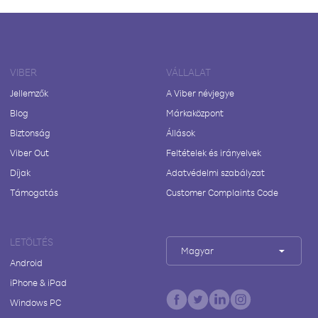
VIBER
VÁLLALAT
Jellemzők
A Viber névjegye
Blog
Márkaközpont
Biztonság
Állások
Viber Out
Feltételek és irányelvek
Díjak
Adatvédelmi szabályzat
Támogatás
Customer Complaints Code
LETÖLTÉS
Magyar
Android
iPhone & iPad
Windows PC