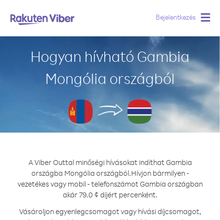
Bejelentkezés
Togg
navig
Hogyan hívható Gambia
Mongólia országból
A Viber Outtal minőségi hívásokat indíthat Gambia
országba Mongólia országból.
Hívjon bármilyen -
vezetékes vagy mobil - telefonszámot Gambia országban
akár 79.0 ¢ díjért percenként.
Vásároljon egyenlegcsomagot vagy hívási díjcsomagot,