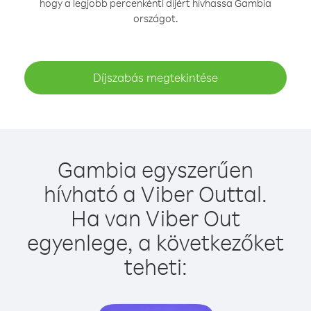
hogy a legjobb percenkénti díjért hívhassa Gambia
országot.
Díjszabás megtekintése
Gambia egyszerűen
hívható a Viber Outtal.
Ha van Viber Out
egyenlege, a következőket
teheti: