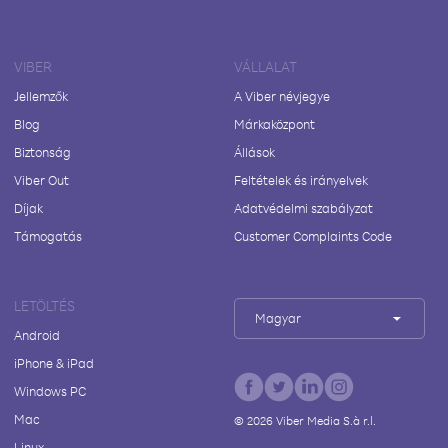
VIBER
VÁLLALAT
Jellemzők
A Viber névjegye
Blog
Márkaközpont
Biztonság
Állások
Viber Out
Feltételek és irányelvek
Díjak
Adatvédelmi szabályzat
Támogatás
Customer Complaints Code
LETÖLTÉS
Magyar
Android
iPhone & iPad
Windows PC
Mac
©
2026
Viber Media S.à r.l.
Linux