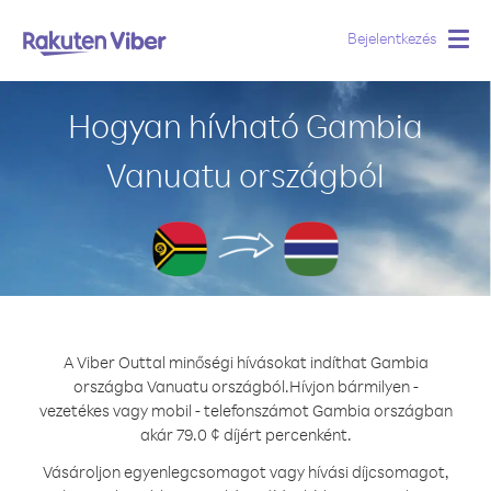
Bejelentkezés
Togg
navig
Hogyan hívható Gambia
Vanuatu országból
A Viber Outtal minőségi hívásokat indíthat Gambia
országba Vanuatu országból.
Hívjon bármilyen -
vezetékes vagy mobil - telefonszámot Gambia országban
akár 79.0 ¢ díjért percenként.
Vásároljon egyenlegcsomagot vagy hívási díjcsomagot,