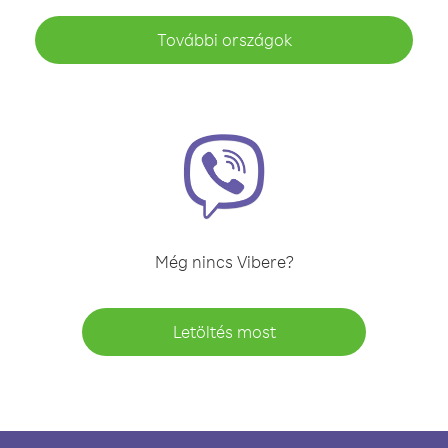
További országok
Még nincs Vibere?
Letöltés most