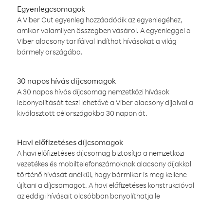
Egyenlegcsomagok
A Viber Out egyenleg hozzáadódik az egyenlegéhez,
amikor valamilyen összegben vásárol. A egyenleggel a
Viber alacsony tarifáival indíthat hívásokat a világ
bármely országába.
30 napos hívás díjcsomagok
A 30 napos hívás díjcsomag nemzetközi hívások
lebonyolítását teszi lehetővé a Viber alacsony díjaival a
kiválasztott célországokba 30 napon át.
Havi előfizetéses díjcsomagok
A havi előfizetéses díjcsomag biztosítja a nemzetközi
vezetékes és mobiltelefonszámoknak alacsony díjakkal
történő hívását anélkül, hogy bármikor is meg kellene
újítani a díjcsomagot. A havi előfizetéses konstrukcióval
az eddigi hívásait olcsóbban bonyolíthatja le