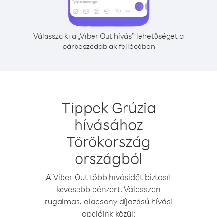
Válassza ki a „Viber Out hívás” lehetőséget a
párbeszédablak fejlécében
Tippek Grúzia
hívásához
Törökország
országból
A Viber Out több hívásidőt biztosít
kevesebb pénzért. Válasszon
rugalmas, alacsony díjazású hívási
opcióink közül: