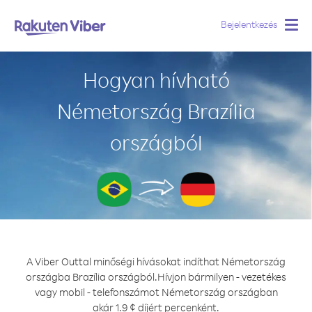
Bejelentkezés
Togg
navig
Hogyan hívható
Németország Brazília
országból
A Viber Outtal minőségi hívásokat indíthat Németország
országba Brazília országból.
Hívjon bármilyen - vezetékes
vagy mobil - telefonszámot Németország országban
akár 1.9 ¢ díjért percenként.