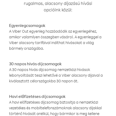
rugalmas, alacsony díjazású hívási
opcióink közül:
Egyenlegcsomagok
A Viber Out egyenleg hozzáadódik az egyenlegéhez,
amikor valamilyen összegben vásárol. A egyenleggel a
Viber alacsony tarifáival indíthat hívásokat a világ
bármely országába.
30 napos hívás díjcsomagok
A 30 napos hívás díjcsomag nemzetközi hívások
lebonyolítását teszi lehetővé a Viber alacsony díjaival a
kiválasztott célországokba 30 napon át.
Havi előfizetéses díjcsomagok
A havi előfizetéses díjcsomag biztosítja a nemzetközi
vezetékes és mobiltelefonszámoknak alacsony díjakkal
történő hívását anélkül, hogy bármikor is meg kellene