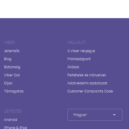
VIBER
VÁLLALAT
Jellemzők
A Viber névjegye
Blog
Márkaközpont
Biztonság
Állások
Viber Out
Feltételek és irányelvek
Díjak
Adatvédelmi szabályzat
Támogatás
Customer Complaints Code
LETÖLTÉS
Magyar
Android
iPhone & iPad