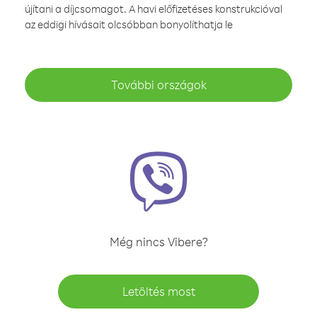
újítani a díjcsomagot. A havi előfizetéses konstrukcióval
az eddigi hívásait olcsóbban bonyolíthatja le
További országok
Még nincs Vibere?
Letöltés most