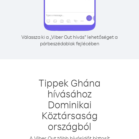
Válassza ki a „Viber Out hívás” lehetőséget a
párbeszédablak fejlécében
Tippek Ghána
hívásához
Dominikai
Köztársaság
országból
A Viber Out több hívásidőt biztosít