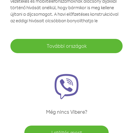
vezetékes és mobiltelefonszámoknak alacsony díjakkal
történő hívását anélkül, hogy bármikor is meg kellene
újítani a díjcsomagot. A havi előfizetéses konstrukcióval
az eddigi hívásait olcsóbban bonyolíthatja le
További országok
Még nincs Vibere?
Letöltés most