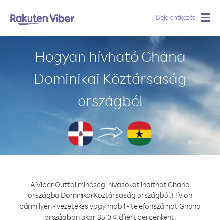
Bejelentkezés
Togg
navig
Hogyan hívható Ghána
Dominikai Köztársaság
országból
A Viber Outtal minőségi hívásokat indíthat Ghána
országba Dominikai Köztársaság országból.
Hívjon
bármilyen - vezetékes vagy mobil - telefonszámot Ghána
országban akár 35.0 ¢ díjért percenként.