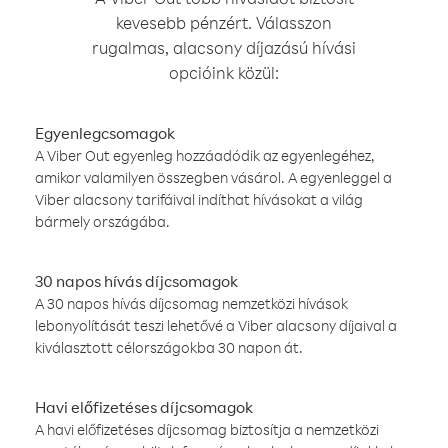
kevesebb pénzért. Válasszon
rugalmas, alacsony díjazású hívási
opcióink közül:
Egyenlegcsomagok
A Viber Out egyenleg hozzáadódik az egyenlegéhez,
amikor valamilyen összegben vásárol. A egyenleggel a
Viber alacsony tarifáival indíthat hívásokat a világ
bármely országába.
30 napos hívás díjcsomagok
A 30 napos hívás díjcsomag nemzetközi hívások
lebonyolítását teszi lehetővé a Viber alacsony díjaival a
kiválasztott célországokba 30 napon át.
Havi előfizetéses díjcsomagok
A havi előfizetéses díjcsomag biztosítja a nemzetközi