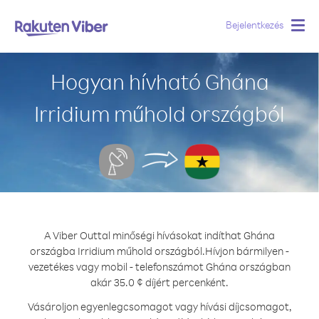
Bejelentkezés
Togg
navig
Hogyan hívható Ghána
Irridium műhold országból
A Viber Outtal minőségi hívásokat indíthat Ghána
országba Irridium műhold országból.
Hívjon bármilyen -
vezetékes vagy mobil - telefonszámot Ghána országban
akár 35.0 ¢ díjért percenként.
Vásároljon egyenlegcsomagot vagy hívási díjcsomagot,