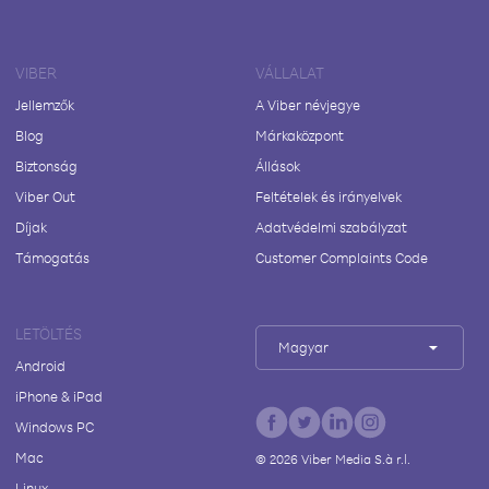
VIBER
VÁLLALAT
Jellemzők
A Viber névjegye
Blog
Márkaközpont
Biztonság
Állások
Viber Out
Feltételek és irányelvek
Díjak
Adatvédelmi szabályzat
Támogatás
Customer Complaints Code
LETÖLTÉS
Magyar
Android
iPhone & iPad
Windows PC
Mac
©
2026
Viber Media S.à r.l.
Linux