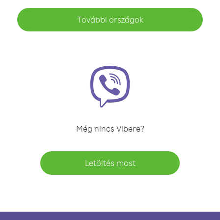
További országok
Még nincs Vibere?
Letöltés most