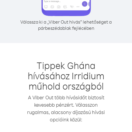
Válassza ki a „Viber Out hívás” lehetőséget a
párbeszédablak fejlécében
Tippek Ghána
hívásához Irridium
műhold országból
A Viber Out több hívásidőt biztosít
kevesebb pénzért. Válasszon
rugalmas, alacsony díjazású hívási
opcióink közül: