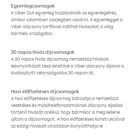
Egyenlegcsomagok
A Viber Out egyenleg hozzáadódik az egyenlegéhez,
amikor valamilyen összegben vásárol. A egyenleggel a
Viber alacsony tarifáival indíthat hívásokat a világ
bármely országába.
30 napos hívás díjcsomagok
A 30 napos hívás díjcsomag nemzetközi hívások
lebonyolítását teszi lehetővé a Viber alacsony díjaival a
kiválasztott célországokba 30 napon át.
Havi előfizetéses díjcsomagok
A havi előfizetéses díjcsomag biztosítja a nemzetközi
vezetékes és mobiltelefonszámoknak alacsony díjakkal
történő hívását anélkül, hogy bármikor is meg kellene
újítani a díjcsomagot. A havi előfizetéses konstrukcióval
az eddigi hívásait olcsóbban bonyolíthatja le