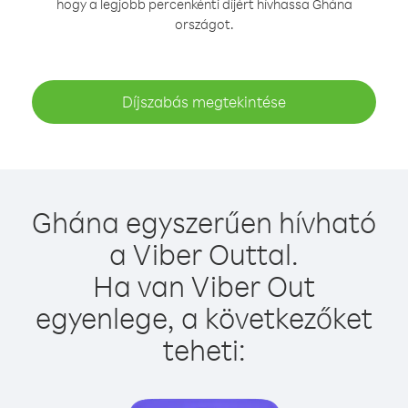
hogy a legjobb percenkénti díjért hívhassa Ghána
országot.
Díjszabás megtekintése
Ghána egyszerűen hívható
a Viber Outtal.
Ha van Viber Out
egyenlege, a következőket
teheti: