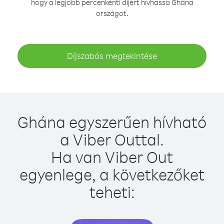
hogy a legjobb percenkénti díjért hívhassa Ghána
országot.
Díjszabás megtekintése
Ghána egyszerűen hívható
a Viber Outtal.
Ha van Viber Out
egyenlege, a következőket
teheti: