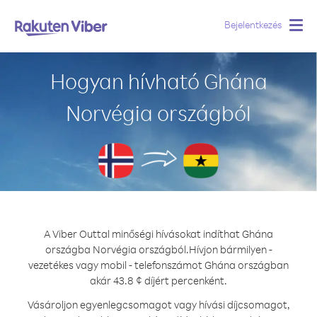
Bejelentkezés
Togg
navig
Hogyan hívható Ghána
Norvégia országból
A Viber Outtal minőségi hívásokat indíthat Ghána
országba Norvégia országból.
Hívjon bármilyen -
vezetékes vagy mobil - telefonszámot Ghána országban
akár 43.8 ¢ díjért percenként.
Vásároljon egyenlegcsomagot vagy hívási díjcsomagot,