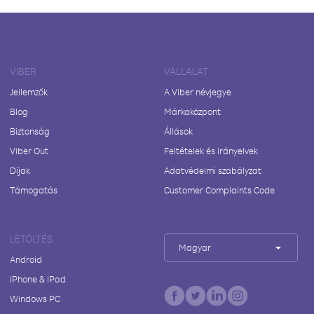
VIBER
VÁLLALAT
Jellemzők
A Viber névjegye
Blog
Márkaközpont
Biztonság
Állások
Viber Out
Feltételek és irányelvek
Díjak
Adatvédelmi szabályzat
Támogatás
Customer Complaints Code
LETÖLTÉS
Magyar
Android
iPhone & iPad
Windows PC