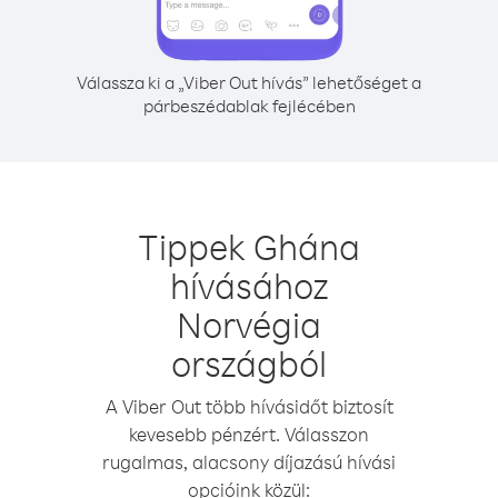
Válassza ki a „Viber Out hívás” lehetőséget a
párbeszédablak fejlécében
Tippek Ghána
hívásához
Norvégia
országból
A Viber Out több hívásidőt biztosít
kevesebb pénzért. Válasszon
rugalmas, alacsony díjazású hívási
opcióink közül: