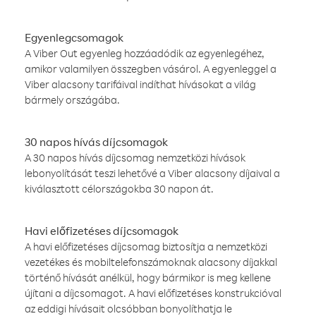
Egyenlegcsomagok
A Viber Out egyenleg hozzáadódik az egyenlegéhez,
amikor valamilyen összegben vásárol. A egyenleggel a
Viber alacsony tarifáival indíthat hívásokat a világ
bármely országába.
30 napos hívás díjcsomagok
A 30 napos hívás díjcsomag nemzetközi hívások
lebonyolítását teszi lehetővé a Viber alacsony díjaival a
kiválasztott célországokba 30 napon át.
Havi előfizetéses díjcsomagok
A havi előfizetéses díjcsomag biztosítja a nemzetközi
vezetékes és mobiltelefonszámoknak alacsony díjakkal
történő hívását anélkül, hogy bármikor is meg kellene
újítani a díjcsomagot. A havi előfizetéses konstrukcióval
az eddigi hívásait olcsóbban bonyolíthatja le