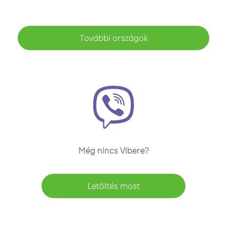
További országok
Még nincs Vibere?
Letöltés most