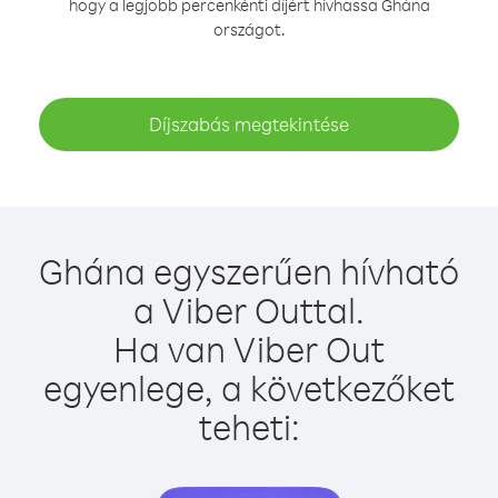
hogy a legjobb percenkénti díjért hívhassa Ghána
országot.
Díjszabás megtekintése
Ghána egyszerűen hívható
a Viber Outtal.
Ha van Viber Out
egyenlege, a következőket
teheti: