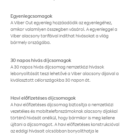
Egyenlegcsomagok
A Viber Out egyenleg hozzáadódik az egyenlegéhez,
amikor valamilyen összegben vásárol. A egyenleggel a
Viber alacsony tarifáival indíthat hívásokat a világ
bármely országába.
30 napos hívás díjcsomagok
A 30 napos hívás díjcsomag nemzetközi hívások
lebonyolítását teszi lehetővé a Viber alacsony díjaival a
kiválasztott célországokba 30 napon át.
Havi előfizetéses díjcsomagok
A havi előfizetéses díjcsomag biztosítja a nemzetközi
vezetékes és mobiltelefonszámoknak alacsony díjakkal
történő hívását anélkül, hogy bármikor is meg kellene
újítani a díjcsomagot. A havi előfizetéses konstrukcióval
az eddigi hívásait olcsóbban bonyolíthatja le