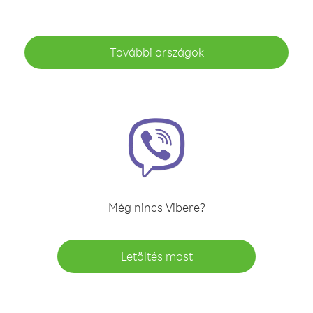
További országok
Még nincs Vibere?
Letöltés most