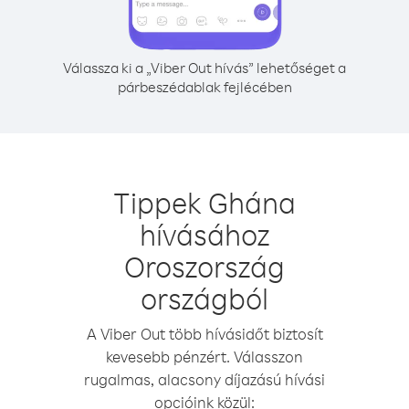
Válassza ki a „Viber Out hívás” lehetőséget a
párbeszédablak fejlécében
Tippek Ghána
hívásához
Oroszország
országból
A Viber Out több hívásidőt biztosít
kevesebb pénzért. Válasszon
rugalmas, alacsony díjazású hívási
opcióink közül: