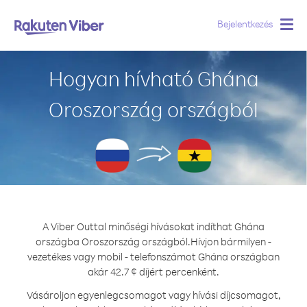
Bejelentkezés
Togg
navig
Hogyan hívható Ghána
Oroszország országból
A Viber Outtal minőségi hívásokat indíthat Ghána
országba Oroszország országból.
Hívjon bármilyen -
vezetékes vagy mobil - telefonszámot Ghána országban
akár 42.7 ¢ díjért percenként.
Vásároljon egyenlegcsomagot vagy hívási díjcsomagot,