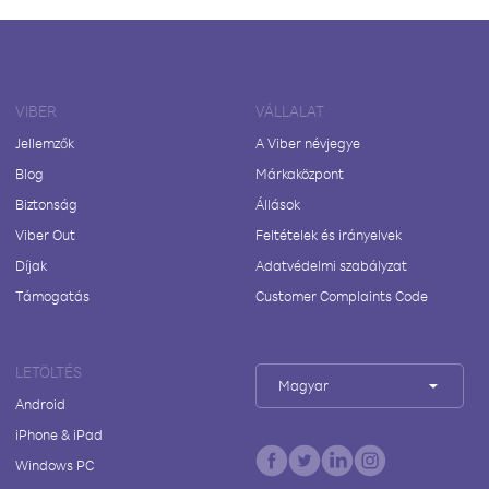
VIBER
VÁLLALAT
Jellemzők
A Viber névjegye
Blog
Márkaközpont
Biztonság
Állások
Viber Out
Feltételek és irányelvek
Díjak
Adatvédelmi szabályzat
Támogatás
Customer Complaints Code
LETÖLTÉS
Magyar
Android
iPhone & iPad
Windows PC